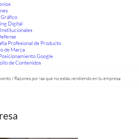
onios
ones
 Gráfico
ng Digital
Institucionales
efense
fía Profesional de Producto
ro de Marca
Posicionamiento Google
ollo de Contenidos
iento
/
Razones por las que no estás vendiendo en tu empresa
resa