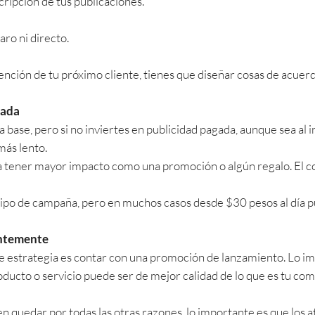
scripción de tus publicaciones.
aro ni directo.
ención de tu próximo cliente, tienes que diseñar cosas de acuer
gada
a base, pero si no inviertes en publicidad pagada, aunque sea al
más lento.
a tener mayor impacto como una promoción o algún regalo. El co
 tipo de campaña, pero en muchos casos desde $30 pesos al día
antemente
te estrategia es contar con una promoción de lanzamiento. Lo im
roducto o servicio puede ser de mejor calidad de lo que es tu c
 quedar por todas las otras razones, lo importante es que los a