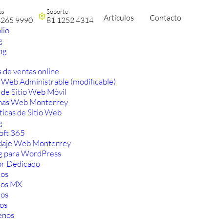
as
Soporte
Artículos
Contacto
3265 9990
81 1252 4314
lio
g
ng
 de ventas online
 Web Administrable (modificable)
 de Sitio Web Móvil
nas Web Monterrey
ticas de Sitio Web
g
oft 365
aje Web Monterrey
g para WordPress
or Dedicado
os
ios MX
os
os
enos