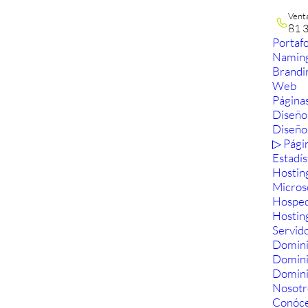
Vent
81 
Portafo
Namin
Brandi
Web
Páginas
Diseño
Diseño
▷ Pági
Estadís
Hostin
Micros
Hosped
Hostin
Servid
Domini
Domin
Domini
Nosotr
Conóc