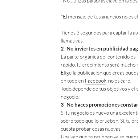
*No utilizas palabras clave en la de
*El mensaje de tus anuncios no es cl
Tienes 3 segundos para captar la at
llamativas.
2- No inviertes en publicidad pa
La parte orgánica del contenido es l
rápido, tu crecimiento será mucho 
Elige la publicación que creas pued
en todo en
Facebook
, no es caro.
Todo depende de tus objetivos y el
negocio.
3- No haces promociones const
Si tu negocio es nuevo una excelen
sobre todo que lo prueben. Si, tu p
cuesta probar cosas nuevas.
Una vez que te prueben ya se pueden