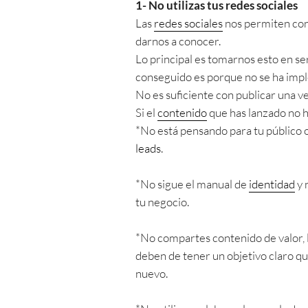
1- No utilizas tus redes sociales
Las
redes sociales
nos permiten cone
darnos a conocer.
Lo principal es tomarnos esto en se
conseguido es porque no se ha imple
No es suficiente con publicar una ve
Si el
contenido
que has lanzado no h
*No está pensando para tu público ob
leads
.
*No sigue el manual de
identidad
y 
tu negocio.
*No compartes contenido de valor, 
deben de tener un objetivo claro qu
nuevo.