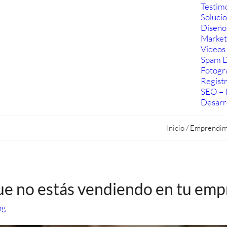
Testim
Soluci
Diseño
Marketi
Videos 
Spam D
Fotogra
Regist
SEO – 
Desarr
Inicio
/
Emprendim
ue no estás vendiendo en tu emp
ng