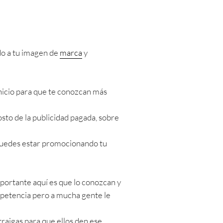
do a tu imagen de
marca
y
 inicio para que te conozcan más
sto de la publicidad pagada, sobre
 puedes estar promocionando tu
portante aquí es que lo conozcan y
ompetencia pero a mucha gente le
traigas para que ellos den ese