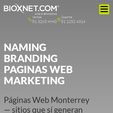
Ventas
Soporte
81 3265 9990
81 1252 4314
NAMING
BRANDING
PAGINAS WEB
MARKETING
Páginas Web Monterrey
— sitios que sí generan