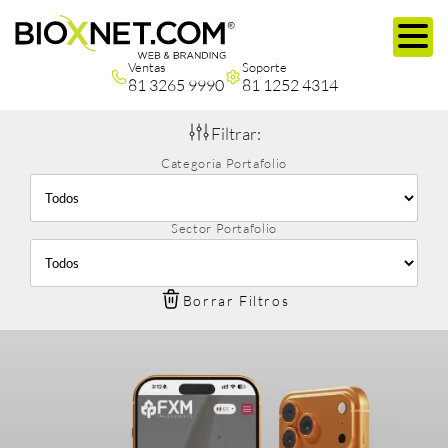
Ventas
Soporte
81 3265 9990
81 1252 4314
Filtrar:
Categoria Portafolio
Sector Portafolio
Borrar Filtros