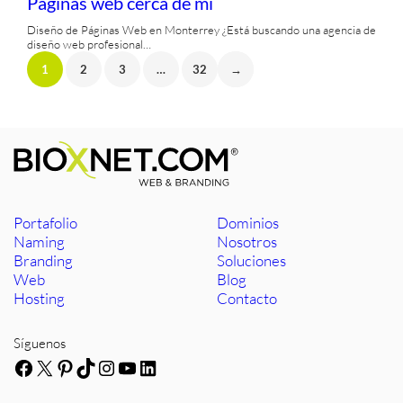
Paginas web cerca de mi
Diseño de Páginas Web en Monterrey ¿Está buscando una agencia de
diseño web profesional…
1
2
3
…
32
→
Portafolio
Dominios
Naming
Nosotros
Branding
Soluciones
Web
Blog
Hosting
Contacto
Síguenos
Facebook
X
Pinterest
TikTok
Instagram
YouTube
LinkedIn