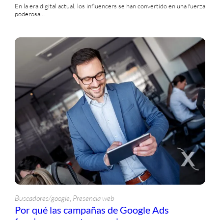
En la era digital actual, los influencers se han convertido en una fuerza
Recursos de Diseño
poderosa…
Redes Sociales
Seguridad
Testimonios
Tutorials
Ventas
Videos
, 
Buscadores/google
Presencia web
Por qué las campañas de Google Ads