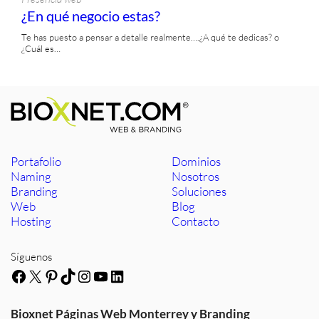
¿En qué negocio estas?
Te has puesto a pensar a detalle realmente….¿A qué te dedicas? o
¿Cuál es…
Portafolio
Dominios
Naming
Nosotros
Branding
Soluciones
Web
Blog
Hosting
Contacto
Síguenos
Facebook
X
Pinterest
TikTok
Instagram
YouTube
LinkedIn
Bioxnet Páginas Web Monterrey y Branding