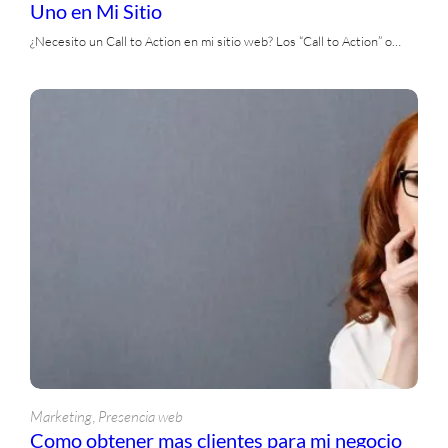
Uno en Mi Sitio
¿Necesito un Call to Action en mi sitio web? Los “Call to Action” o…
, 
Marketing
Presencia web
Como obtener mas clientes para mi negocio