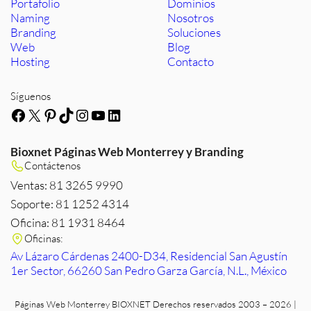
Portafolio
Dominios
Naming
Nosotros
Branding
Soluciones
Web
Blog
Hosting
Contacto
Síguenos
Facebook
X
Pinterest
TikTok
Instagram
YouTube
LinkedIn
Bioxnet Páginas Web Monterrey y Branding
Contáctenos
Ventas: 81 3265 9990
Soporte: 81 1252 4314
Oficina: 81 1931 8464
Oficinas:
Av Lázaro Cárdenas 2400-D34, Residencial San Agustín
1er Sector, 66260 San Pedro Garza García, N.L., México
Páginas Web Monterrey
BIOXNET Derechos reservados 2003 – 2026 |