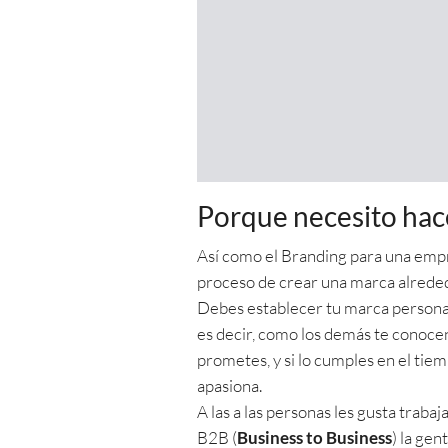
Porque necesito hac
Así como el Branding para una empre
proceso de crear una marca alreded
Debes establecer tu marca personal
es decir, como los demás te conocen 
prometes, y si lo cumples en el tie
apasiona.
A las a las personas les gusta traba
B2B (
Business to Business
) la ge