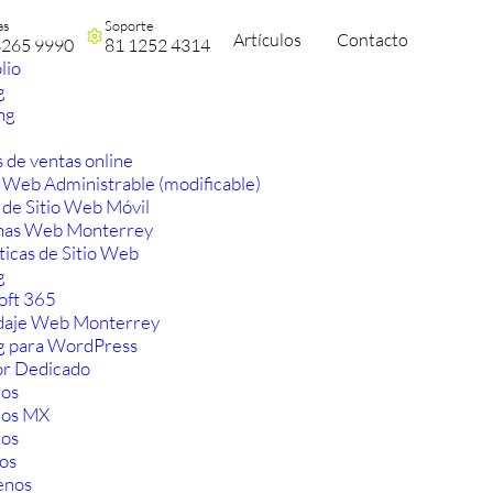
as
Soporte
Artículos
Contacto
3265 9990
81 1252 4314
lio
g
ng
 de ventas online
 Web Administrable (modificable)
 de Sitio Web Móvil
nas Web Monterrey
ticas de Sitio Web
g
oft 365
aje Web Monterrey
g para WordPress
or Dedicado
os
ios MX
os
os
enos