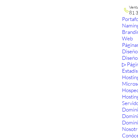
Vent
81 
Portafo
Namin
Brandi
Web
Páginas
Diseño
Diseño
▷ Pági
Estadís
Hostin
Micros
Hosped
Hostin
Servid
Domini
Domin
Domini
Nosotr
Conóc