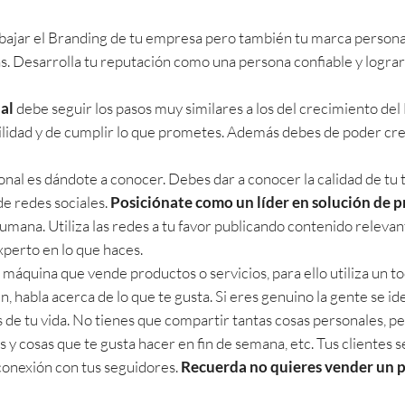
abajar el Branding de tu empresa pero también tu marca persona
s. Desarrolla tu reputación como una persona confiable y lograr
al
debe seguir los pasos muy similares a los del crecimiento de
ilidad y de cumplir lo que prometes. Además debes de poder crea
l es dándote a conocer. Debes dar a conocer la calidad de tu tra
de redes sociales.
Posiciónate como un líder en solución de 
umana. Utiliza las redes a tu favor publicando contenido relevant
xperto en lo que haces.
máquina que vende productos o servicios, para ello utiliza un t
, habla acerca de lo que te gusta. Si eres genuino la gente se ide
de tu vida. No tienes que compartir tantas cosas personales, pe
ies y cosas que te gusta hacer en fin de semana, etc. Tus clientes
conexión con tus seguidores.
Recuerda no quieres vender un pr