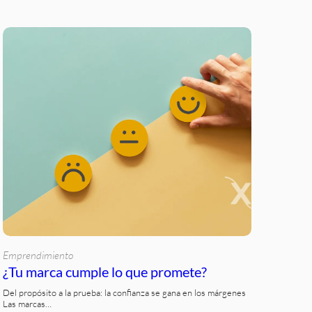
Emprendimiento
¿Tu marca cumple lo que promete?
Del propósito a la prueba: la confianza se gana en los márgenes
Las marcas…