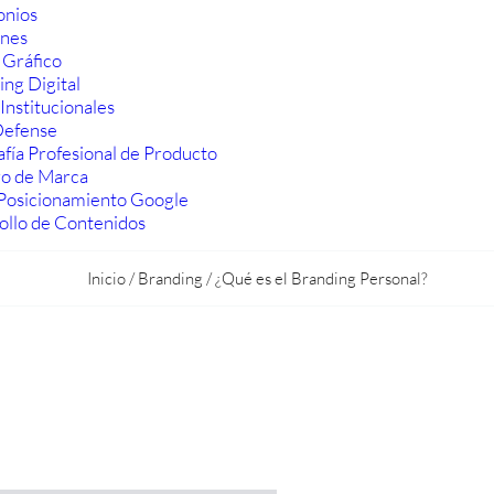
onios
ones
 Gráfico
ng Digital
Institucionales
efense
fía Profesional de Producto
ro de Marca
Posicionamiento Google
ollo de Contenidos
Inicio
/
Branding
/
¿Qué es el Branding Personal?