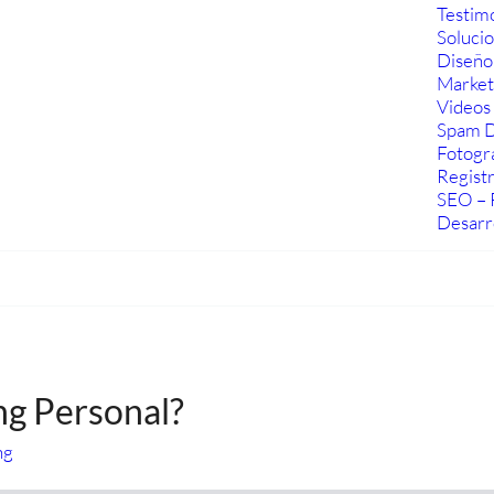
Testim
Soluci
Diseño
Marketi
Videos 
Spam D
Fotogra
Regist
SEO – 
Desarr
ng Personal?
ng