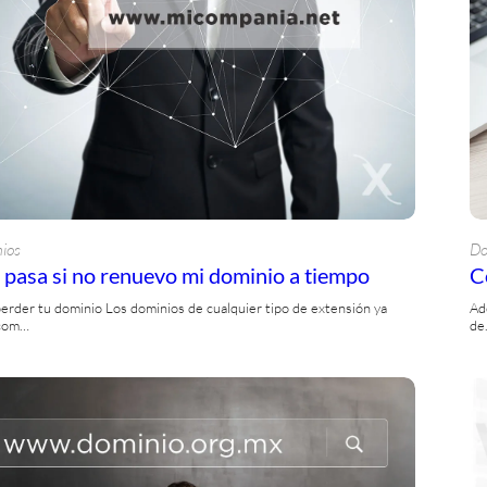
ios
Do
pasa si no renuevo mi dominio a tiempo
C
perder tu dominio Los dominios de cualquier tipo de extensión ya
Ad
.com…
de