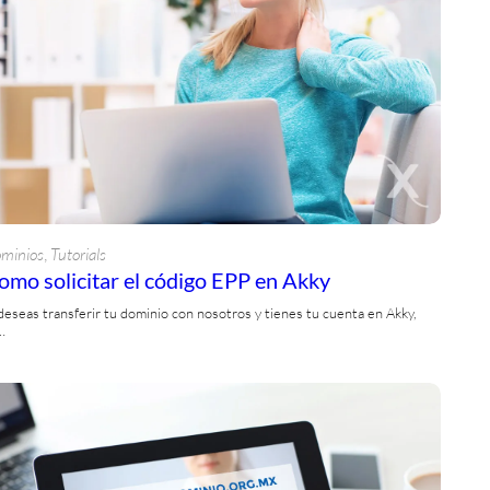
, 
minios
Tutorials
omo solicitar el código EPP en Akky
 deseas transferir tu dominio con nosotros y tienes tu cuenta en Akky,
…