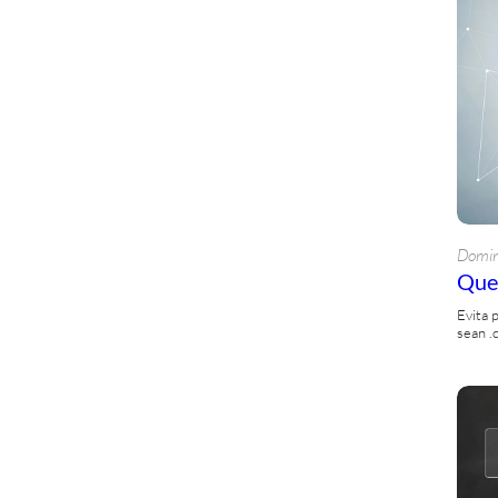
Domin
Que 
Evita 
sean 