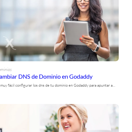
minios
ambiar DNS de Dominio en Godaddy
 muy fácil configurar los dns de tu dominio en Godaddy para apuntar a…