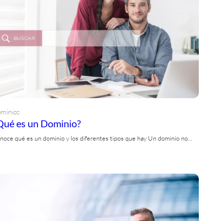
minios
Qué es un Dominio?
noce qué es un dominio y los diferentes tipos que hay Un dominio no…