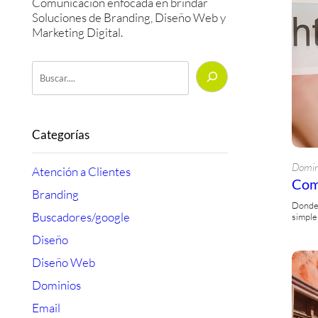
Comunicación enfocada en brindar
Soluciones de Branding, Diseño Web y
Marketing Digital.
Buscar
Categorías
Domin
Atención a Clientes
Comp
Branding
Donde 
Buscadores/google
simple
Diseño
Diseño Web
Dominios
Email