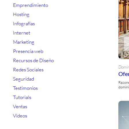
Emprendimiento
Hosting
Infografías
Internet
Marketing
Presencia web
Recursos de Diseño
Domin
Redes Sociales
Ofe
Seguridad
Razone
domin
Testimonios
Tutorials
Ventas
Videos