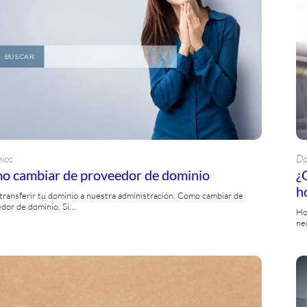
ios
Do
o cambiar de proveedor de dominio
¿
h
ransferir tu dominio a nuestra administración. Como cambiar de
dor de dominio. Si…
Ho
ne