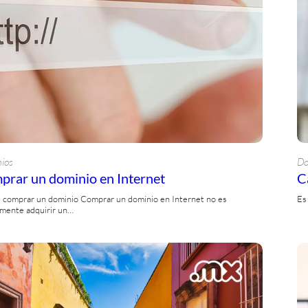
ios
Do
rar un dominio en Internet
C
comprar un dominio Comprar un dominio en Internet no es
Es
mente adquirir un…