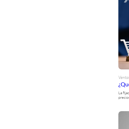
Venta
¿Qué
La fij
precio