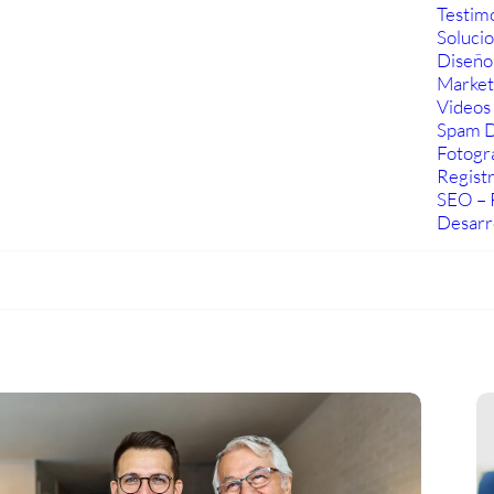
Testim
Soluci
Diseño
Marketi
Videos 
Spam D
Fotogra
Regist
SEO – 
Desarr