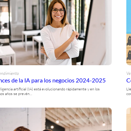
ndimiento
Ve
ces de la IA para los negocios 2024-2025
C
eligencia artificial (IA) está evolucionando rápidamente y en los
Ll
os años se prevén…
co