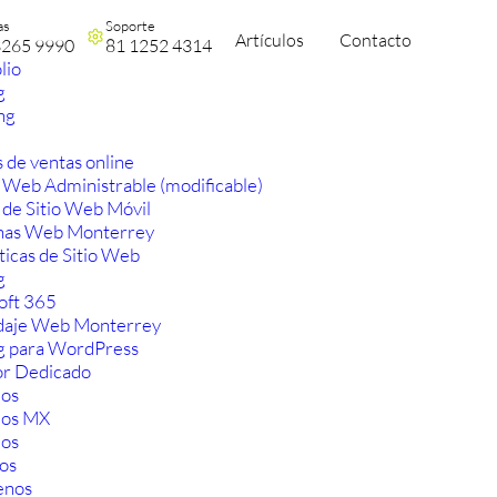
as
Soporte
Artículos
Contacto
3265 9990
81 1252 4314
lio
g
ng
 de ventas online
 Web Administrable (modificable)
 de Sitio Web Móvil
nas Web Monterrey
ticas de Sitio Web
g
oft 365
aje Web Monterrey
g para WordPress
or Dedicado
os
ios MX
os
os
enos