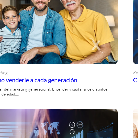
ting
Re
o venderle a cada generación
C
er del marketing generacional: Entender y captar a los distintos
 de edad.…