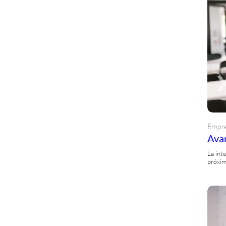
Empre
Avan
La int
próxim