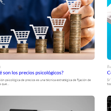
s
Bu
 son los precios psicológicos?
C
ación psicológica de precios es una técnica estratégica de fijación de
SI
s que…
to