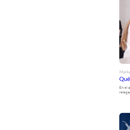
Marke
Qué 
En el 
relega