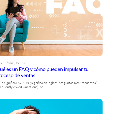
, 
seño Web
Ventas
ué es un FAQ y cómo pueden impulsar tu
roceso de ventas
ué significa FAQ? FAQ significa en inglés: “preguntas más frecuentes”
requently Asked Questions). Se…