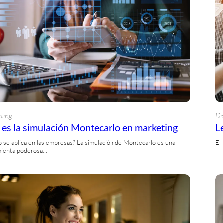
ting
Di
es la simulación Montecarlo en marketing
Le
se aplica en las empresas? La simulación de Montecarlo es una
El
mienta poderosa…