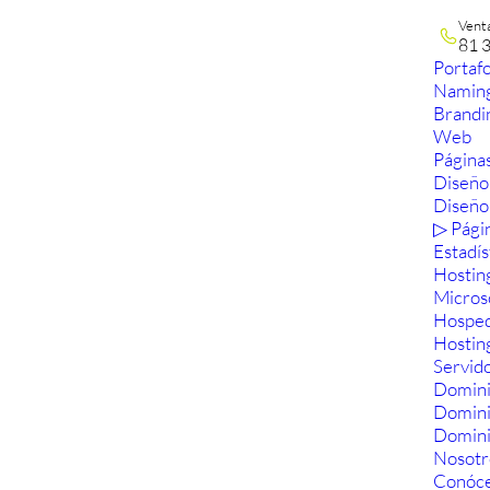
Vent
81 
Portafo
Namin
Brandi
Web
Páginas
Diseño
Diseño
▷ Pági
Estadís
Hostin
Micros
Hosped
Hostin
Servid
Domini
Domin
Domini
Nosotr
Conóc