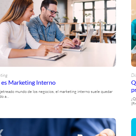
ting
Di
es Marketing Interno
Q
p
ajetreado mundo de los negocios, el marketing interno suele quedar
do a…
¿Q
(F