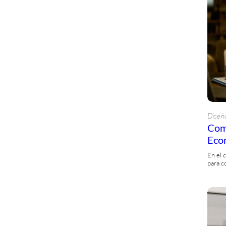
Diseñ
Como
Eco
En el 
para c