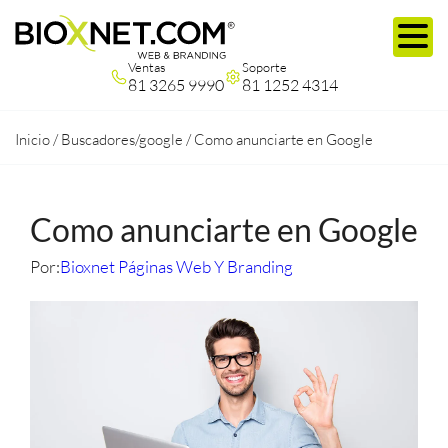
Ventas
Soporte
81 3265 9990
81 1252 4314
Inicio
/
Buscadores/google
/
Como anunciarte en Google
Como anunciarte en Google
Por:
Bioxnet Páginas Web Y Branding