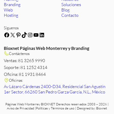
Branding
Soluciones
Web
Blog
Hosting
Contacto
Síguenos
Facebook
X
Pinterest
TikTok
Instagram
YouTube
LinkedIn
Bioxnet Páginas Web Monterrey y Branding
Contáctenos
Ventas: 81 3265 9990
Soporte: 81 1252 4314
Oficina: 81 1931 8464
Oficinas:
Av Lázaro Cárdenas 2400-D34, Residencial San Agustín
1er Sector, 66260 San Pedro Garza García, N.L., México
Páginas Web Monterrey
BIOXNET Derechos reservados 2003 – 2026 |
Aviso de Privacidad
|
Políticas y Términos de uso
| Designed by:
Bioxnet