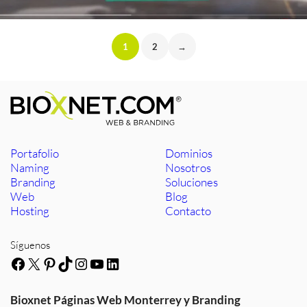
1
2
→
Portafolio
Dominios
Naming
Nosotros
Branding
Soluciones
Web
Blog
Hosting
Contacto
Síguenos
Facebook
X
Pinterest
TikTok
Instagram
YouTube
LinkedIn
Bioxnet Páginas Web Monterrey y Branding