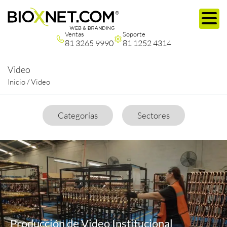
Ventas
Soporte
81 3265 9990
81 1252 4314
Video
Inicio
/
Video
Categorías
Sectores
Producción de Video Institucional