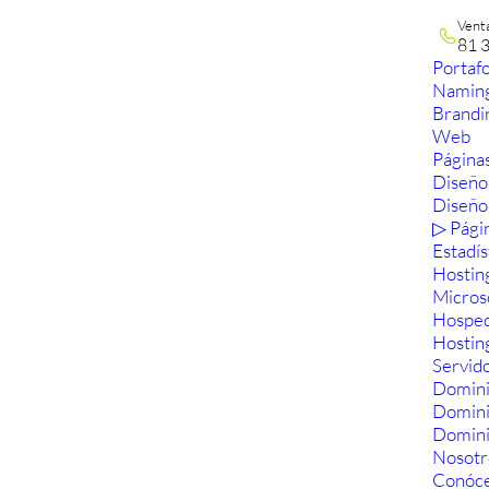
Vent
81 
Portafo
Namin
Brandi
Web
Páginas
Diseño
Diseño
▷ Pági
Estadís
Hostin
Micros
Hosped
Hostin
Servid
Domini
Domin
Domini
Nosotr
Conóc