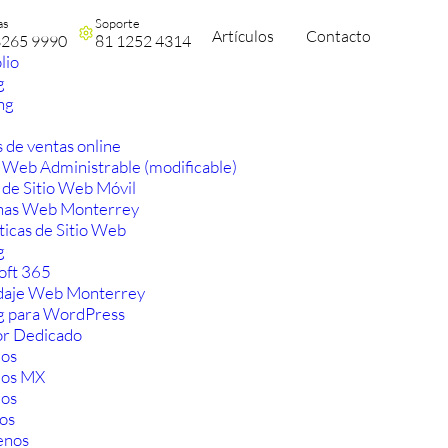
as
Soporte
Artículos
Contacto
3265 9990
81 1252 4314
lio
g
ng
 de ventas online
 Web Administrable (modificable)
 de Sitio Web Móvil
nas Web Monterrey
ticas de Sitio Web
g
oft 365
aje Web Monterrey
g para WordPress
or Dedicado
os
ios MX
os
os
enos