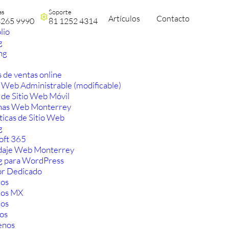
as
Soporte
Artículos
Contacto
3265 9990
81 1252 4314
lio
g
ng
 de ventas online
 Web Administrable (modificable)
 de Sitio Web Móvil
nas Web Monterrey
ticas de Sitio Web
g
oft 365
aje Web Monterrey
g para WordPress
or Dedicado
os
ios MX
os
os
enos