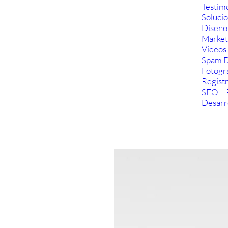
Testim
Soluci
Diseño
Marketi
Videos 
Spam D
Fotogra
Regist
SEO – 
Desarr