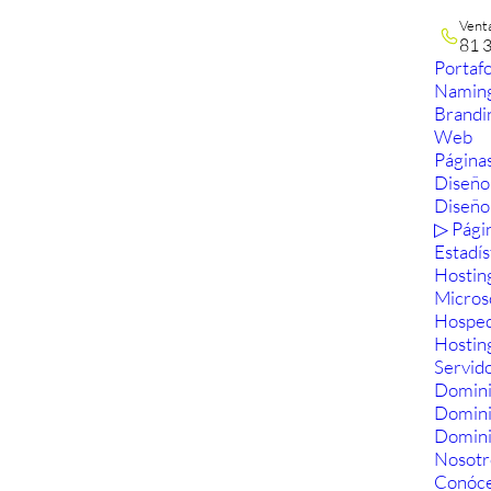
Vent
81 
Portafo
Namin
Brandi
Web
Páginas
Diseño
Diseño
▷ Pági
Estadís
Hostin
Micros
Hosped
Hostin
Servid
Domini
Domin
Domini
Nosotr
Conóc