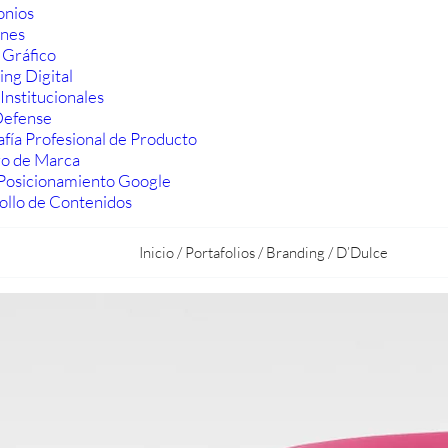
onios
ones
 Gráfico
ng Digital
Institucionales
efense
fía Profesional de Producto
ro de Marca
Posicionamiento Google
ollo de Contenidos
Inicio
/
Portafolios
/
Branding
/
D’Dulce