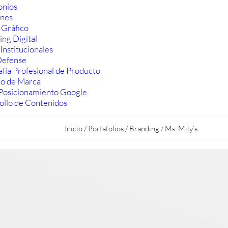
onios
ones
 Gráfico
ng Digital
Institucionales
efense
fía Profesional de Producto
ro de Marca
Posicionamiento Google
ollo de Contenidos
Inicio
/
Portafolios
/
Branding
/
Ms. Mily’s