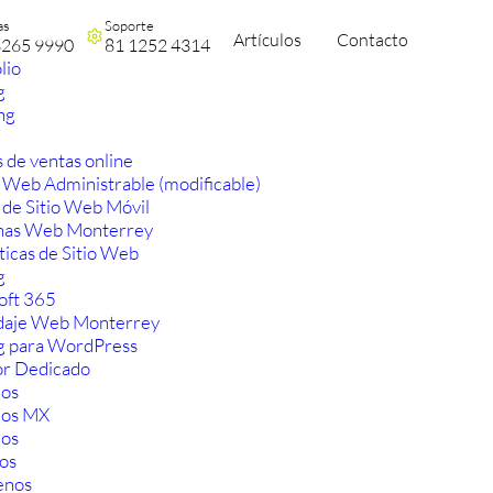
as
Soporte
Artículos
Contacto
3265 9990
81 1252 4314
lio
g
ng
 de ventas online
 Web Administrable (modificable)
 de Sitio Web Móvil
nas Web Monterrey
ticas de Sitio Web
g
oft 365
aje Web Monterrey
g para WordPress
or Dedicado
os
ios MX
os
os
enos