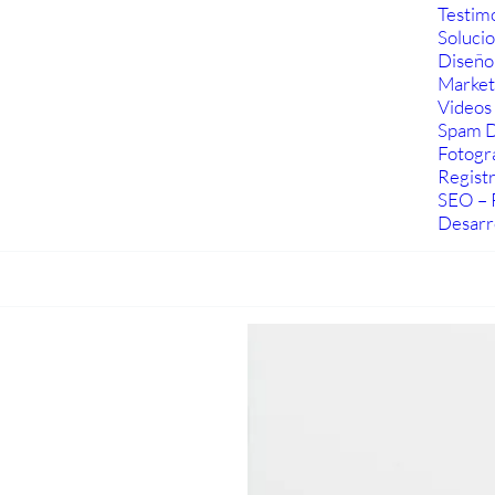
Testim
Soluci
Diseño
Marketi
Videos 
Spam D
Fotogra
Regist
SEO – 
Desarr