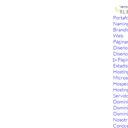
Vent
81 
Portafo
Namin
Brandi
Web
Páginas
Diseño
Diseño
▷ Pági
Estadís
Hostin
Micros
Hosped
Hostin
Servid
Domini
Domin
Domini
Nosotr
Conóc