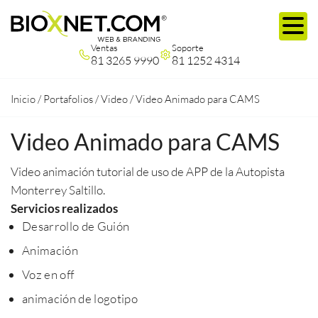
Ventas
Soporte
81 3265 9990
81 1252 4314
Inicio
/
Portafolios
/
Video
/
Video Animado para CAMS
Video Animado para CAMS
Video animación tutorial de uso de APP de la Autopista
Monterrey Saltillo.
Servicios realizados
Desarrollo de Guión
Animación
Voz en off
animación de logotipo