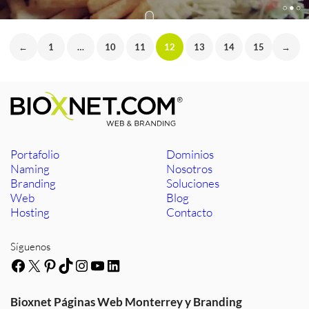
←
1
…
10
11
12
13
14
15
→
Portafolio
Dominios
Naming
Nosotros
Branding
Soluciones
Web
Blog
Hosting
Contacto
Síguenos
Facebook
X
Pinterest
TikTok
Instagram
YouTube
LinkedIn
Bioxnet Páginas Web Monterrey y Branding