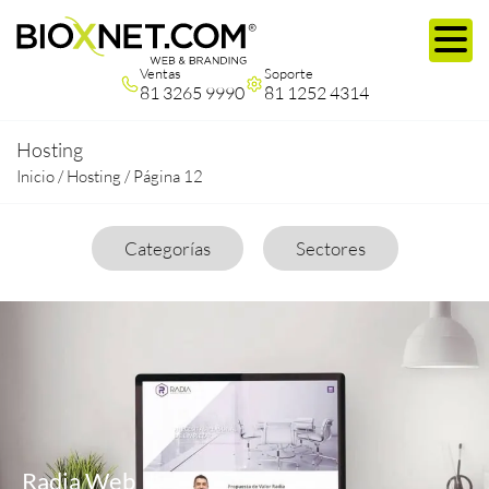
Ventas
Soporte
81 3265 9990
81 1252 4314
Hosting
Inicio
/
Hosting
/
Página 12
Categorías
Sectores
Radia Web