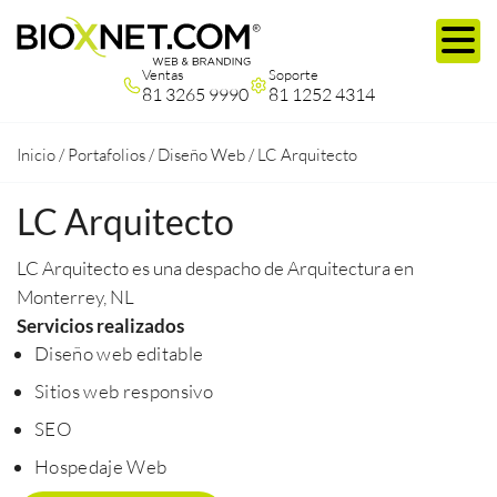
Ventas
Soporte
81 3265 9990
81 1252 4314
Inicio
/
Portafolios
/
Diseño Web
/
LC Arquitecto
LC Arquitecto
LC Arquitecto es una despacho de Arquitectura en
Monterrey, NL
Servicios realizados
Diseño web editable
Sitios web responsivo
SEO
Hospedaje Web