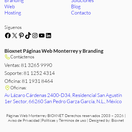
Branding
Soluciones
Web
Blog
Hosting
Contacto
Síguenos
Facebook
X
Pinterest
TikTok
Instagram
YouTube
LinkedIn
Bioxnet Páginas Web Monterrey y Branding
Contáctenos
Ventas: 81 3265 9990
Soporte: 81 1252 4314
Oficina: 81 1931 8464
Oficinas:
Av Lázaro Cárdenas 2400-D34, Residencial San Agustín
1er Sector, 66260 San Pedro Garza García, N.L., México
Páginas Web Monterrey
BIOXNET Derechos reservados 2003 – 2026 |
Aviso de Privacidad
|
Políticas y Términos de uso
| Designed by:
Bioxnet