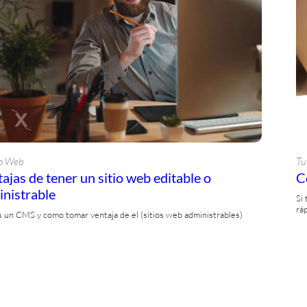
o Web
Tu
ajas de tener un sitio web editable o
C
nistrable
Si
rá
 un CMS y como tomar ventaja de el (sitios web administrables)