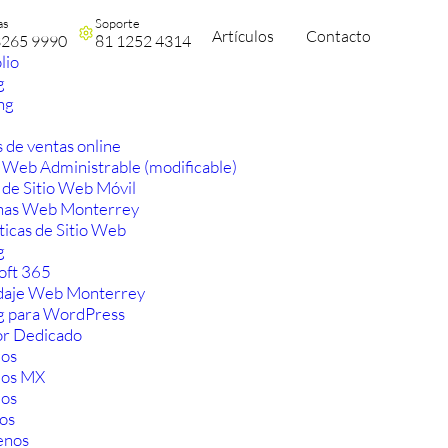
as
Soporte
Artículos
Contacto
3265 9990
81 1252 4314
lio
g
ng
 de ventas online
 Web Administrable (modificable)
 de Sitio Web Móvil
nas Web Monterrey
ticas de Sitio Web
g
oft 365
aje Web Monterrey
g para WordPress
or Dedicado
os
ios MX
os
os
enos