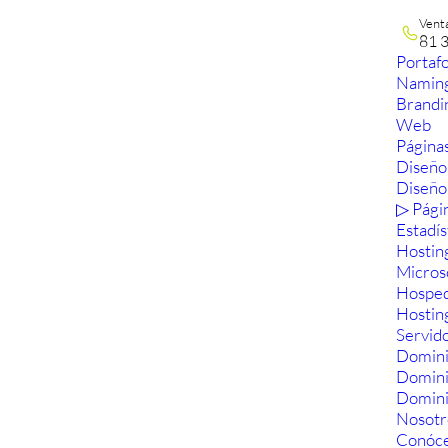
Vent
81 
Portafo
Namin
Brandi
Web
Páginas
Diseño
Diseño
▷ Pági
Estadís
Hostin
Micros
Hosped
Hostin
Servid
Domini
Domin
Domini
Nosotr
Conóc