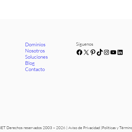
Dominios
Síguenos
Nosotros
Facebook
X
Pinterest
TikTok
Instagra
YouTub
Link
Soluciones
Blog
Contacto
T Derechos reservados 2003 – 2026 |
Aviso de Privacidad
|
Políticas y Términ