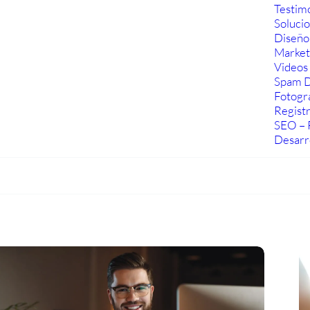
Testim
Soluci
Diseño
Marketi
Videos 
Spam D
Fotogra
Regist
SEO – 
Desarr