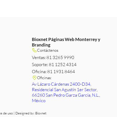
Bioxnet Páginas Web Monterrey y
Branding
m
e
edIn
Contáctenos
Ventas: 81 3265 9990
Soporte: 81 1252 4314
Oficina: 81 1931 8464
Oficinas:
Av Lázaro Cárdenas 2400-D34,
Residencial San Agustín 1er Sector,
66260 San Pedro Garza García, N.L.,
México
os de uso
| Designed by:
Bioxnet