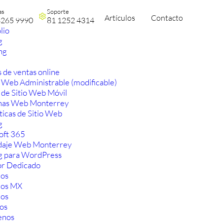
as
Soporte
Artículos
Contacto
3265 9990
81 1252 4314
lio
g
ng
 de ventas online
 Web Administrable (modificable)
 de Sitio Web Móvil
nas Web Monterrey
ticas de Sitio Web
g
oft 365
aje Web Monterrey
g para WordPress
or Dedicado
os
ios MX
os
os
enos