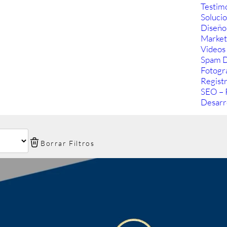
Testim
Soluci
Diseño
Marketi
Videos 
Spam D
Fotogra
Regist
SEO – 
Desarr
Borrar Filtros