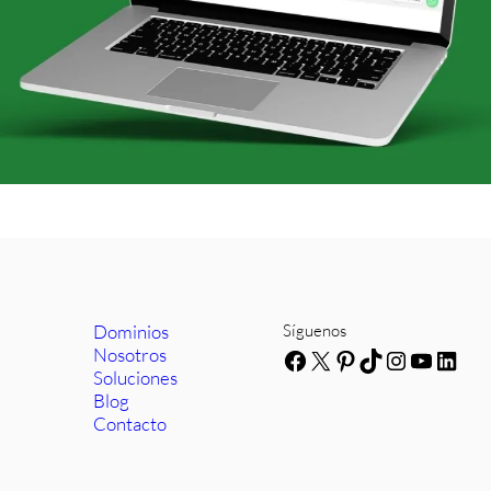
Dominios
Síguenos
Nosotros
Facebook
X
Pinterest
TikTok
Instagra
YouTub
Link
Soluciones
Blog
Contacto