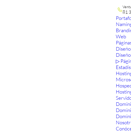
Vent
81 
Portafo
Namin
Brandi
Web
Páginas
Diseño
Diseño
▷ Pági
Estadís
Hostin
Micros
Hosped
Hostin
Servid
Domini
Domin
Domini
Nosotr
Conóc