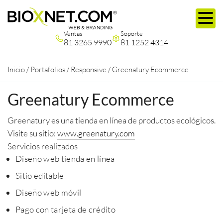
Ventas
Soporte
81 3265 9990
81 1252 4314
Inicio
/
Portafolios
/
Responsive
/
Greenatury Ecommerce
Greenatury Ecommerce
Greenatury es una tienda en línea de productos ecológicos.
Visite su sitio:
www.greenatury.com
Servicios realizados
Diseño web tienda en línea
Sitio editable
Diseño web móvil
Pago con tarjeta de crédito