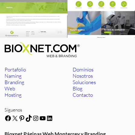
Portafolio
Dominios
Naming
Nosotros
Branding
Soluciones
Web
Blog
Hosting
Contacto
Síguenos
Facebook
X
Pinterest
TikTok
Instagram
YouTube
LinkedIn
Bioxnet Páginas Web Monterrey y Branding