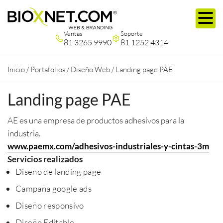
Ventas
Soporte
81 3265 9990
81 1252 4314
Inicio
/
Portafolios
/
Diseño Web
/
Landing page PAE
Landing page PAE
AE es una empresa de productos adhesivos para la
industria.
www.paemx.com/adhesivos-industriales-y-cintas-3m
Servicios realizados
Diseño de landing page
Campaña google ads
Diseño responsivo
Diseño Editable