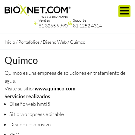
Ventas
Soporte
81 3265 9990
81 1252 4314
Inicio
/
Portafolios
/
Diseño Web
/
Quimco
Quimco
Quimco es una empresa de soluciones en tratamiento de
agua.
Visite su sitio:
www.quimco.com
Servicios realizados
Diseño web hmtl5
Sitio wordpress editable
Diseño responsivo
SEO