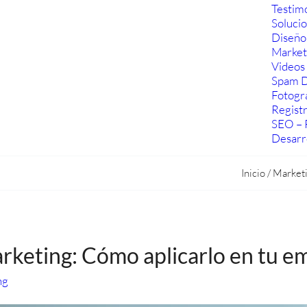
Testim
Soluci
Diseño
Marketi
Videos 
Spam D
Fotogra
Regist
SEO – 
Desarr
Inicio
/
Market
rketing: Cómo aplicarlo en tu e
ng