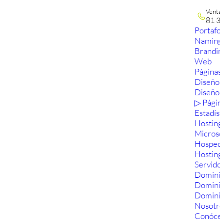
Vent
81 
Portafo
Namin
Brandi
Web
Páginas
Diseño
Diseño
▷ Pági
Estadís
Hostin
Micros
Hosped
Hostin
Servid
Domini
Domin
Domini
Nosotr
Conóc