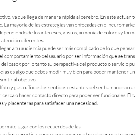
ctivo, ya que llega de manera rápida al cerebro. En este actúan 
 etc. La mayoría de las estrategias van enfocadas en el neuromar
ependiendo de los intereses, gustos, armonía de colores y forma
 atención diferentes.
 llegar a tu audiencia puede ser más complicado de lo que pensarí
 el comportamiento del usuario por ser información que se tra
el caso); por lo tanto su perspectiva del producto o servicio pue
días es algo que debes medir muy bien para poder mantener una
mitir al objetivo.
olfato y gusto. Todos los sentidos restantes del ser humano son 
cerca o hacer contacto directo para poder ser funcionales. El t
s y placenteras para satisfacer una necesidad.
 permite jugar con los recuerdos de las
muy fina y asertiva, pues recordemos que hay olores que transpo