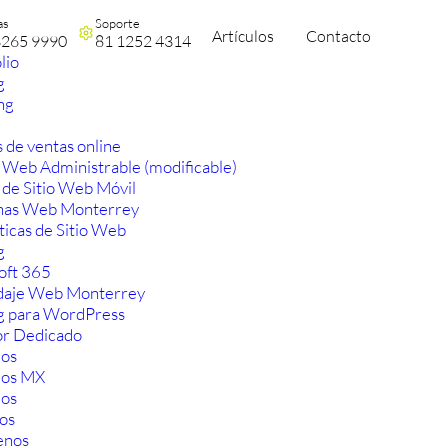
as
Soporte
Artículos
Contacto
3265 9990
81 1252 4314
lio
g
ng
 de ventas online
 Web Administrable (modificable)
 de Sitio Web Móvil
nas Web Monterrey
ticas de Sitio Web
g
oft 365
aje Web Monterrey
g para WordPress
or Dedicado
os
ios MX
os
os
enos