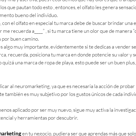
los que pautan todo esto , entonces, el olfato les genera sensac
mento bueno del individuo.
, con el olfato en especial tu marca debe de buscar brindar una 
r me recuerda a____” , si tu marca tiene un olor que de manera “
as por buen camino.
es algo muy importante, evidentemente si te dedicas a vender se
ca, recuerda, posiciona tu marca en donde potencie su valor y se
s o quizá una marca de ropa de playa, esto puede ser un buen plus
licar al neuromarketing, ya que es necesaria la acción de probar
 también es muy subjetivo por los gustos únicos de cada individu
menos aplicado por ser muy nuevo, sigue muy activa la investig
tencial y herramientas por descubrir.
arketing
en tu negocio, pudiera ser que aprendas más que sol