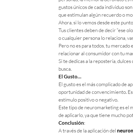
gustos únicos de cada individuo son 
que estimulan algún recuerdo o mo
Ahora, si lo vemos desde este punto
Tus clientes deben de decir “ese olo
o cualquier persona lo relaciona, v
Pero no es para todos, tu mercado 
relacionar al consumidor con tu mar
Si te dedicas a la repostería, dulce
busca.
El Gusto…
El gusto es el más complicado de ap
oportunidad de convencimiento. Este
estímulo positivo o negativo.
Este tipo de neuromarketing es el 
de aplicarlo, ya que tiene mucho po
Conclusión
:
A través de la aplicación del
neurom