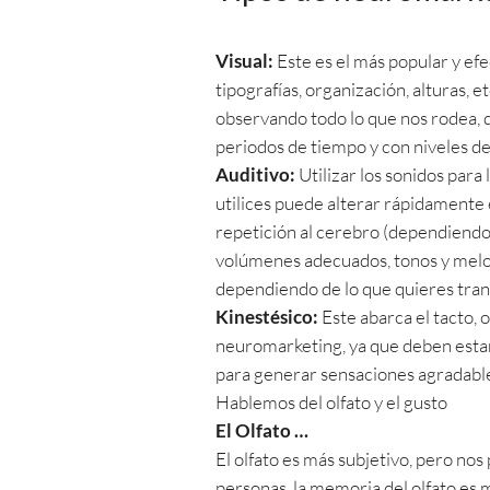
Visual:
Este es el más popular y efe
tipografías, organización, alturas,
observando todo lo que nos rodea, d
periodos de tiempo y con niveles de
Auditivo:
Utilizar los sonidos para
utilices puede alterar rápidamente
repetición al cerebro (dependiendo d
volúmenes adecuados, tonos y melo
dependiendo de lo que quieres trans
Kinestésico:
Este abarca el tacto, 
neuromarketing, ya que deben estar 
para generar sensaciones agradable
Hablemos del olfato y el gusto
El Olfato …
El olfato es más subjetivo, pero nos
personas, la memoria del olfato es 