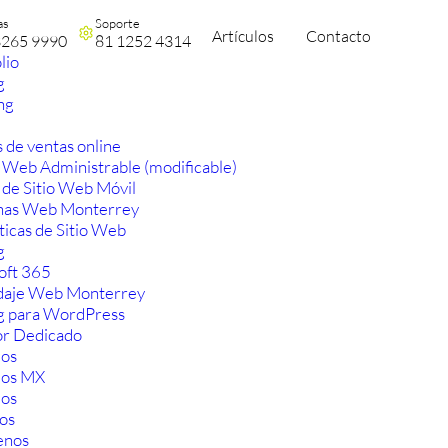
as
Soporte
Artículos
Contacto
3265 9990
81 1252 4314
lio
g
ng
 de ventas online
 Web Administrable (modificable)
 de Sitio Web Móvil
nas Web Monterrey
ticas de Sitio Web
g
oft 365
aje Web Monterrey
g para WordPress
or Dedicado
os
ios MX
os
os
enos