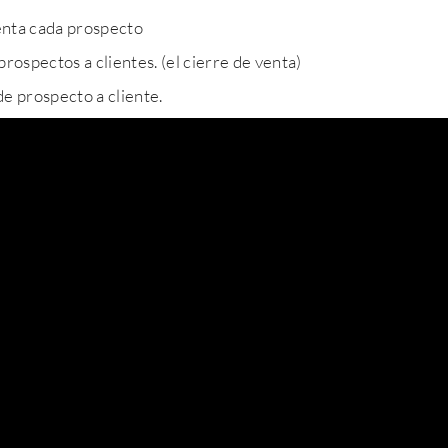
nta cada prospecto
rospectos a clientes. (el cierre de venta)
de prospecto a cliente.