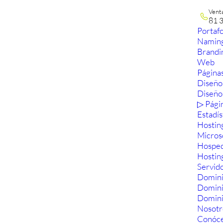
Vent
81 
Portafo
Namin
Brandi
Web
Páginas
Diseño
Diseño
▷ Pági
Estadís
Hostin
Micros
Hosped
Hostin
Servid
Domini
Domin
Domini
Nosotr
Conóc