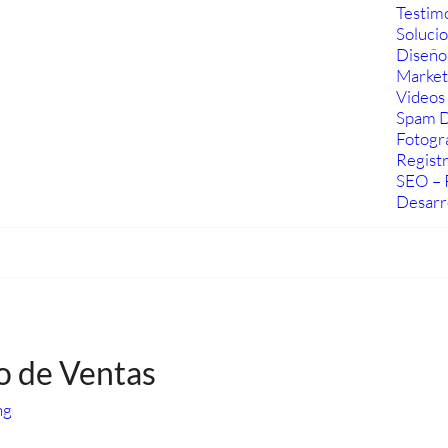
Testim
Soluci
Diseño
Marketi
Videos 
Spam D
Fotogra
Regist
SEO – 
Desarr
 de Ventas
ng