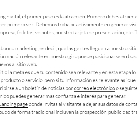
digital, el primer paso es la atracción. Primero debes atraer a t
or primera vez. Debemos trabajar activamente en generar visit
mpresa, folletos, volantes, nuestra tarjeta de presentación, etc.
ound marketing, es decir, que las gentes lleguen a nuestro sitio
nformación relevante en nuestro giro puede posicionarse en bus
evos al sitio web.
 sitio la meta es que tu contenido sea relevante y en esta etapa 
 producto o servicio, pero si tu información es relevante as´ qu
cribirse a un boletín de noticias por
correo electrónico
o seguirte
enido puedes generar mas confianza e interés para generar.
Landing page
donde invitas al visitante a dejar sus datos de cont
udo de forma tradicional incluyen la prospección, publicidad tr