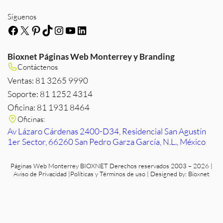
Síguenos
Facebook
X
Pinterest
TikTok
Instagram
YouTube
LinkedIn
Bioxnet Páginas Web Monterrey y Branding
Contáctenos
Ventas: 81 3265 9990
Soporte: 81 1252 4314
Oficina: 81 1931 8464
Oficinas:
Av Lázaro Cárdenas 2400-D34, Residencial San Agustín
1er Sector, 66260 San Pedro Garza García, N.L., México
Páginas Web Monterrey
BIOXNET Derechos reservados 2003 – 2026 |
Aviso de Privacidad
|
Políticas y Términos de uso
| Designed by:
Bioxnet