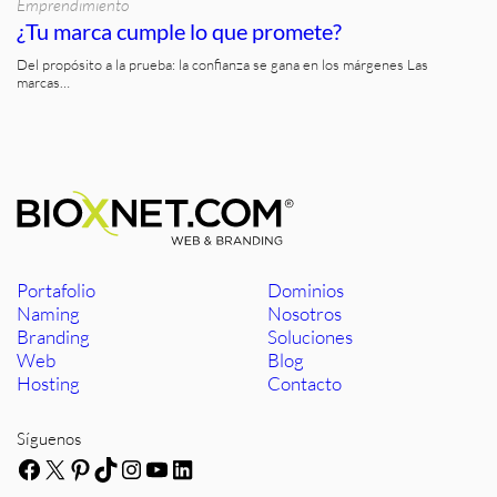
Emprendimiento
¿Tu marca cumple lo que promete?
Del propósito a la prueba: la confianza se gana en los márgenes Las
marcas…
Portafolio
Dominios
Naming
Nosotros
Branding
Soluciones
Web
Blog
Hosting
Contacto
Síguenos
Facebook
X
Pinterest
TikTok
Instagram
YouTube
LinkedIn