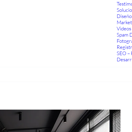
Testim
Soluci
Diseño
Marketi
Videos 
Spam D
Fotogra
Regist
SEO – 
Desarr