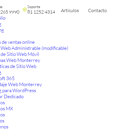
as
Soporte
Artículos
Contacto
3265 9990
81 1252 4314
lio
g
ng
 de ventas online
 Web Administrable (modificable)
 de Sitio Web Móvil
nas Web Monterrey
ticas de Sitio Web
g
oft 365
aje Web Monterrey
g para WordPress
or Dedicado
os
ios MX
os
os
enos