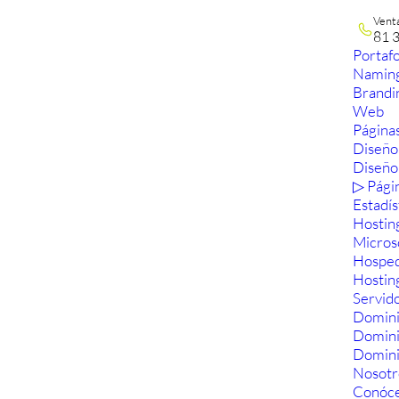
Vent
81 
Portafo
Namin
Brandi
Web
Páginas
Diseño
Diseño
▷ Pági
Estadís
Hostin
Micros
Hosped
Hostin
Servid
Domini
Domin
Domini
Nosotr
Conóc