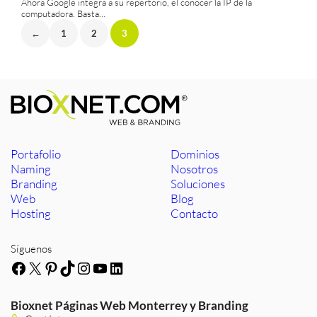
Ahora Google integra a su repertorio, el conocer la IP de la
computadora. Basta…
←
1
2
3
Portafolio
Dominios
Naming
Nosotros
Branding
Soluciones
Web
Blog
Hosting
Contacto
Síguenos
Facebook
X
Pinterest
TikTok
Instagram
YouTube
LinkedIn
Bioxnet Páginas Web Monterrey y Branding