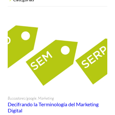
Atención a Clientes
Branding
Buscadores/google
Diseño
Diseño Web
Dominios
Email
Emprendimiento
Hosting
Infografías
Internet
, 
Buscadores/google
Marketing
Marketing
Decifrando la Terminología del Marketing
Digital
Presencia web