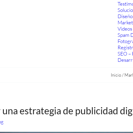
Testim
Soluci
Diseño
Marketi
Videos 
Spam D
Fotogra
Regist
SEO – 
Desarr
Inicio
/
Mar
 una estrategia de publicidad dig
ng