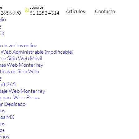
as
Soporte
Artículos
Contacto
3265 9990
81 1252 4314
lio
g
ng
 de ventas online
 Web Administrable (modificable)
 de Sitio Web Móvil
nas Web Monterrey
ticas de Sitio Web
g
oft 365
aje Web Monterrey
g para WordPress
or Dedicado
os
ios MX
os
os
enos