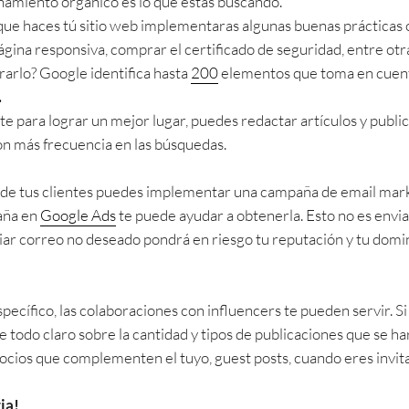
onamiento orgánico es lo que estás buscando.
que haces tú sitio web implementaras algunas buenas prácticas c
gina responsiva, comprar el certificado de seguridad, entre otra
arlo? Google identifica hasta
200
elementos que toma en cuenta
.
e para lograr un mejor lugar, puedes redactar artículos y public
n más frecuencia en las búsquedas.
 de tus clientes puedes implementar una campaña de email marke
aña en
Google Ads
te puede ayudar a obtenerla. Esto no es envi
ar correo no deseado pondrá en riesgo tu reputación y tu domini
specífico, las colaboraciones con influencers te pueden servir. Si
odo claro sobre la cantidad y tipos de publicaciones que se ha
ios que complementen el tuyo, guest posts, cuando eres invitado
ia!