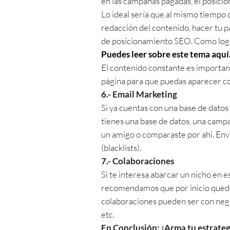
en las campañas pagadas, el posici
Lo ideal sería que al mismo tiempo 
redacción del contenido, hacer tu pá
de posicionamiento SEO. Como logr
Puedes leer sobre este tema aquí
El contenido constante es important
página para que puedas aparecer co
6.- Email Marketing
Si ya cuentas con una base de datos
tienes una base de datos, una camp
un amigo o comparaste por ahi. Envi
(blacklists).
7.- Colaboraciones
Si te interesa abarcar un nicho en e
recomendamos que por inicio quede t
colaboraciones pueden ser con negoc
etc.
En Conclusión: ¡Arma tu estrateg