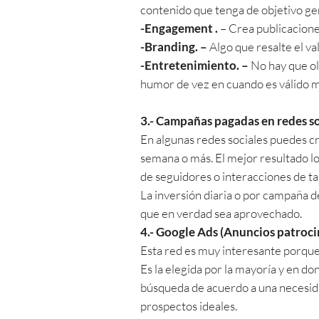
contenido que tenga de objetivo ge
-Engagement .
– Crea publicacione
-Branding. –
Algo que resalte el val
-Entretenimiento. –
No hay que olv
humor de vez en cuando es válido m
3.- Campañas pagadas en redes so
En algunas redes sociales puedes c
semana o más. El mejor resultado l
de seguidores o interacciones de tal
La inversión diaria o por campaña d
que en verdad sea aprovechado.
4.- Google Ads
(Anuncios patroci
Esta red es muy interesante porque 
Es la elegida por la mayoría y en d
búsqueda de acuerdo a una necesid
prospectos ideales.