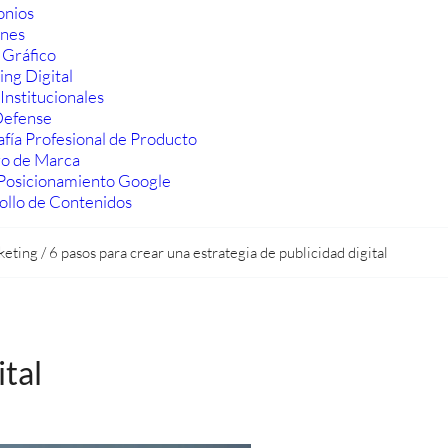
onios
ones
 Gráfico
ng Digital
Institucionales
efense
fía Profesional de Producto
ro de Marca
Posicionamiento Google
ollo de Contenidos
keting
/
6 pasos para crear una estrategia de publicidad digital
ital