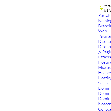
Vent
81 
Portafo
Namin
Brandi
Web
Páginas
Diseño
Diseño
▷ Pági
Estadís
Hostin
Micros
Hosped
Hostin
Servid
Domini
Domin
Domini
Nosotr
Conóc