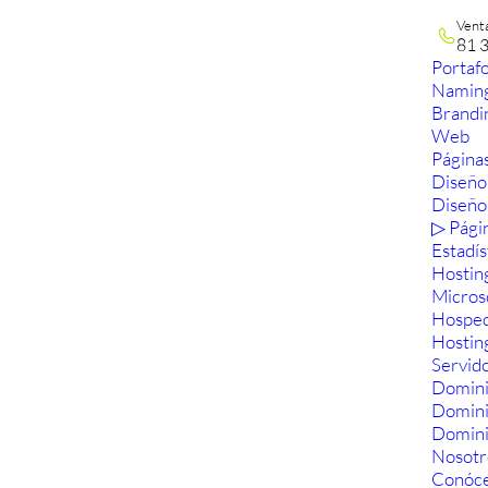
Vent
81 
Portafo
Namin
Brandi
Web
Páginas
Diseño
Diseño
▷ Pági
Estadís
Hostin
Micros
Hosped
Hostin
Servid
Domini
Domin
Domini
Nosotr
Conóc