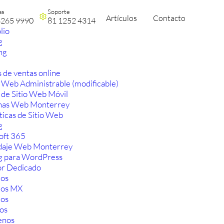
as
Soporte
Artículos
Contacto
3265 9990
81 1252 4314
lio
g
ng
 de ventas online
 Web Administrable (modificable)
 de Sitio Web Móvil
nas Web Monterrey
ticas de Sitio Web
g
oft 365
aje Web Monterrey
g para WordPress
or Dedicado
os
ios MX
os
os
enos