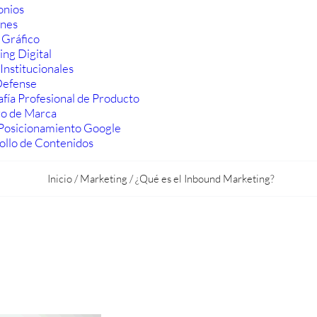
onios
ones
 Gráfico
ng Digital
Institucionales
efense
fía Profesional de Producto
ro de Marca
Posicionamiento Google
ollo de Contenidos
Inicio
/
Marketing
/
¿Qué es el Inbound Marketing?