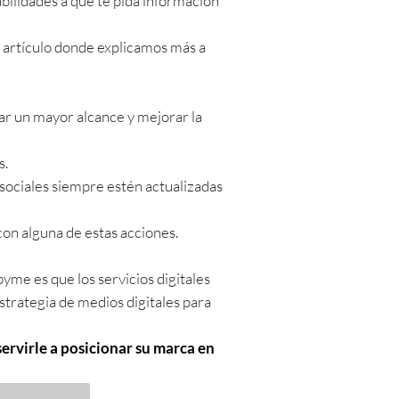
bilidades a que te pida información
e artículo donde explicamos más a
rar un mayor alcance y mejorar la
s.
sociales siempre estén actualizadas
con alguna de estas acciones.
yme es que los servicios digitales
strategia de medios digitales para
ervirle a posicionar su marca en