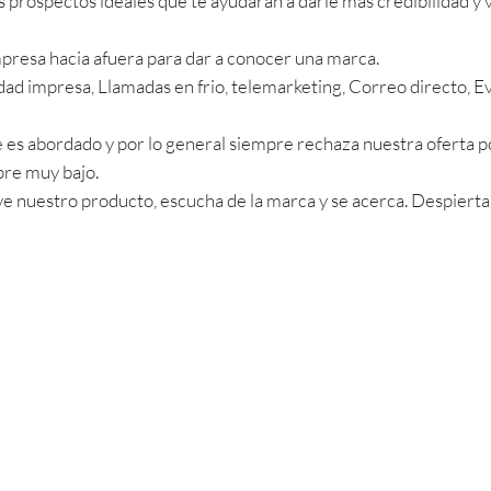
 prospectos ideales que te ayudaran a darle más credibilidad y v
mpresa hacia afuera para dar a conocer una marca.
ad impresa, Llamadas en frio, telemarketing, Correo directo, Ev
e es abordado y por lo general siempre rechaza nuestra oferta por
pre muy bajo.
 ve nuestro producto, escucha de la marca y se acerca. Despierta 