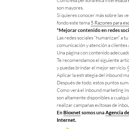
Como esa persona está interesada en
son mayores.
Si quieres conocer más sobre las ve
fondo este tema
5 Razones para esc
*Mejorar contenido en redes soci
Las redes sociales “humanizan” a tu
comunicación y atención a clientes 
Una página con contenido adecuado 
Te recomendamos el siguiente artíc
y puedas brindar el mejor servicio.
Aplicar la estrategia del inbound ma
Después de todo, estos puntos suma
Como verá el inbound marketing incl
son altamente disponibles a cualqui
realizar campañas exitosas de inbo
En
Bioxnet
somos una
Agencia de
Internet.