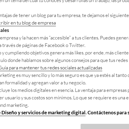
 un tema del cual tú conoces y desarrollas un trabajo, las proba
ntajas de tener un blog para tu empresa, te dejamos el siguient
ribir en tu blog de empresa
ales
 empresa y la hacen más “accesible” a tus clientes. Puedes gene
a través de páginas de Facebook o Twitter.
y cumpliendo objetivos genera más likes, por ende, más cliente
ulo donde hablamos sobre algunos consejos para que tus redes 
Guía para mantener tus redes sociales actualizadas
rketing es muy sencillo y lo más seguro es que ya estés al tanto 
n formalidad y agregan valor a tu negocio.
uye los medios digitales en esencia. La ventaja para empresas p
er usuario y sus costos son mínimos. Lo que se requiere es una e
und marketing.
 Diseño y servicios de marketing digital
.
Contáctenos para s