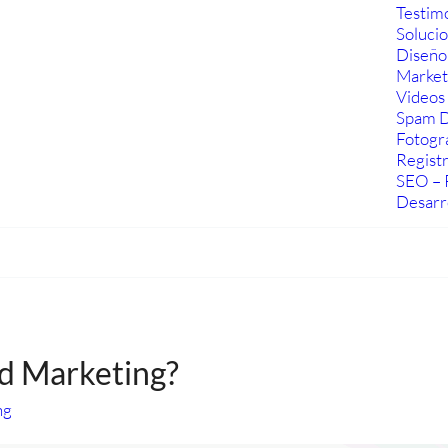
Testim
Soluci
Diseño
Marketi
Videos 
Spam D
Fotogra
Regist
SEO – 
Desarr
nd Marketing?
ng