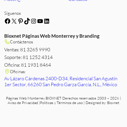
Síguenos
Facebook
X
Pinterest
TikTok
Instagram
YouTube
LinkedIn
Bioxnet Páginas Web Monterrey y Branding
Contáctenos
Ventas: 81 3265 9990
Soporte: 81 1252 4314
Oficina: 81 1931 8464
Oficinas:
Av Lázaro Cárdenas 2400-D34, Residencial San Agustín
1er Sector, 66260 San Pedro Garza García, N.L., México
Páginas Web Monterrey
BIOXNET Derechos reservados 2003 – 2026 |
Aviso de Privacidad
|
Políticas y Términos de uso
| Designed by:
Bioxnet