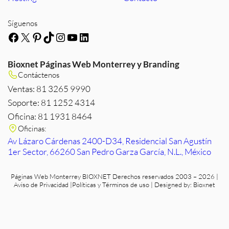
Síguenos
Facebook
X
Pinterest
TikTok
Instagram
YouTube
LinkedIn
Bioxnet Páginas Web Monterrey y Branding
Contáctenos
Ventas: 81 3265 9990
Soporte: 81 1252 4314
Oficina: 81 1931 8464
Oficinas:
Av Lázaro Cárdenas 2400-D34, Residencial San Agustín
1er Sector, 66260 San Pedro Garza García, N.L., México
Páginas Web Monterrey
BIOXNET Derechos reservados 2003 – 2026 |
Aviso de Privacidad
|
Políticas y Términos de uso
| Designed by:
Bioxnet