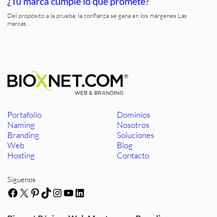
¿Tu marca cumple lo que promete?
Del propósito a la prueba: la confianza se gana en los márgenes Las
marcas…
Portafolio
Dominios
Naming
Nosotros
Branding
Soluciones
Web
Blog
Hosting
Contacto
Síguenos
Facebook
X
Pinterest
TikTok
Instagram
YouTube
LinkedIn