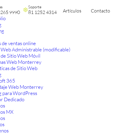
as
Soporte
Artículos
Contacto
3265 9990
81 1252 4314
lio
g
ng
 de ventas online
 Web Administrable (modificable)
 de Sitio Web Móvil
nas Web Monterrey
ticas de Sitio Web
g
oft 365
aje Web Monterrey
g para WordPress
or Dedicado
os
ios MX
os
os
enos