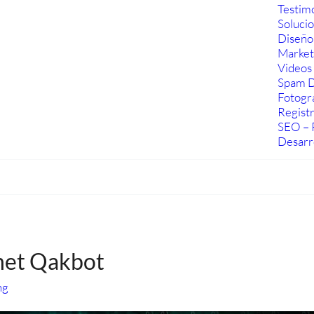
Testim
Soluci
Diseño
Marketi
Videos 
Spam D
Fotogra
Regist
SEO – 
Desarr
net Qakbot
ng