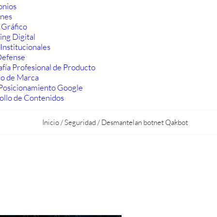
onios
ones
 Gráfico
ng Digital
Institucionales
efense
fía Profesional de Producto
ro de Marca
Posicionamiento Google
ollo de Contenidos
Inicio
/
Seguridad
/
Desmantelan botnet Qakbot