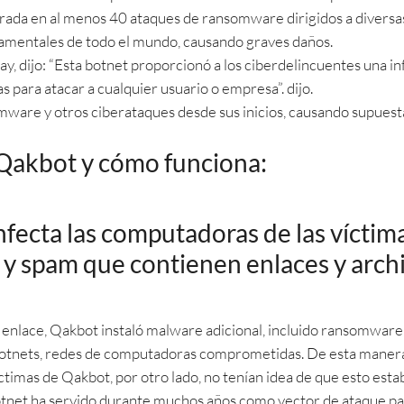
crada en al menos 40 ataques de ransomware dirigidos a divers
amentales de todo el mundo, causando graves daños.
ay, dijo: “Esta botnet proporcionó a los ciberdelincuentes una 
 para atacar a cualquier usuario o empresa”. dijo.
omware y otros ciberataques desde sus inicios, causando supues
 Qakbot y cómo funciona:
fecta las computadoras de las víctima
 y spam que contienen enlaces y arch
enlace, Qakbot instaló malware adicional, incluido ransomware, 
botnets, redes de computadoras comprometidas. De esta manera,
ctimas de Qakbot, por otro lado, no tenían idea de que esto est
otnet ha servido durante muchos años como vector de ataque pa