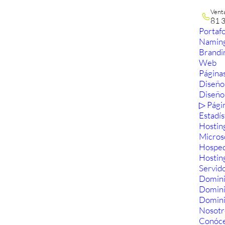
Vent
81 
Portafo
Namin
Brandi
Web
Páginas
Diseño
Diseño
▷ Pági
Estadís
Hostin
Micros
Hosped
Hostin
Servid
Domini
Domin
Domini
Nosotr
Conóc