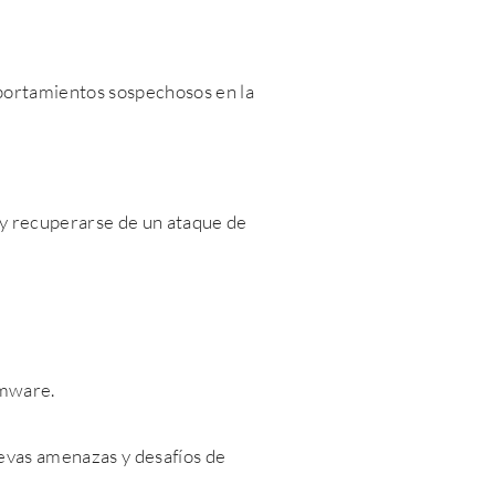
portamientos sospechosos en la
r y recuperarse de un ataque de
omware.
uevas amenazas y desafíos de