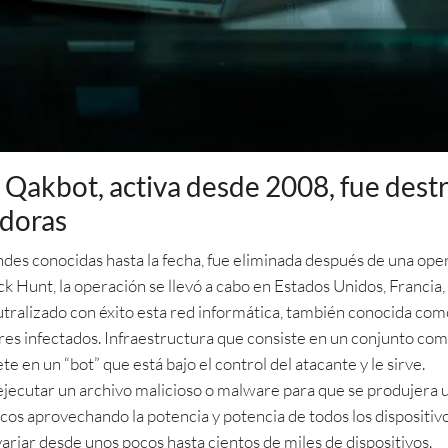
akbot, activa desde 2008, fue destr
doras
des conocidas hasta la fecha, fue eliminada después de una oper
Hunt, la operación se llevó a cabo en Estados Unidos, Francia,
utralizado con éxito esta red informática, también conocida co
res infectados. Infraestructura que consiste en un conjunto c
e en un “bot” que está bajo el control del atacante y le sirve.
 ejecutar un archivo malicioso o malware para que se produjera un
icos aprovechando la potencia y potencia de todos los dispositi
riar desde unos pocos hasta cientos de miles de dispositivos.