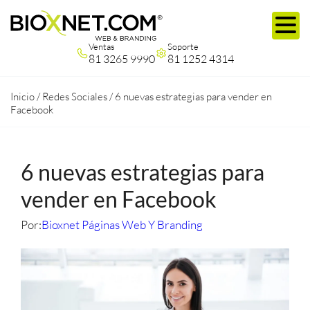
Ventas
Soporte
81 3265 9990
81 1252 4314
Inicio
/
Redes Sociales
/
6 nuevas estrategias para vender en
Facebook
6 nuevas estrategias para
vender en Facebook
Por:
Bioxnet Páginas Web Y Branding