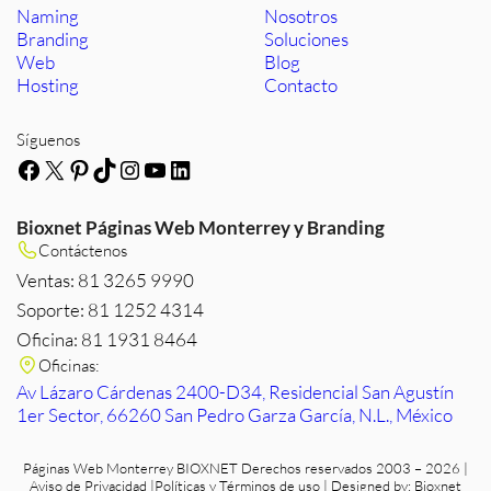
Naming
Nosotros
Branding
Soluciones
Web
Blog
Hosting
Contacto
Síguenos
Facebook
X
Pinterest
TikTok
Instagram
YouTube
LinkedIn
Bioxnet Páginas Web Monterrey y Branding
Contáctenos
Ventas: 81 3265 9990
Soporte: 81 1252 4314
Oficina: 81 1931 8464
Oficinas:
Av Lázaro Cárdenas 2400-D34, Residencial San Agustín
1er Sector, 66260 San Pedro Garza García, N.L., México
Páginas Web Monterrey
BIOXNET Derechos reservados 2003 – 2026 |
Aviso de Privacidad
|
Políticas y Términos de uso
| Designed by:
Bioxnet