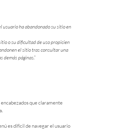
 el usuario ha abandonado su sitio en
itio o su dificultad de uso propicien
ndonen el sitio tras consultar una
as demás páginas.”
zar encabezados que claramente
a.
nú es difícil de navegar el usuario