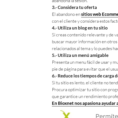
abandona la sesión.
3.- Considera tu oferta
El abandono en
sitios web Ecomm
con el cliente y considera estos fact
4.- Utiliza un blog en tu sitio
Si creas contenido relevante y de va
buscar mayor información en otros ar
relacionados al tema y lo puedes hac
5.- Utiliza un menú amigable
Presenta un menu fácil de usar y muy
pie de página para evitar que el usu
6.- Reduce los tiempos de carga d
Si tu sitio es lento, el cliente no 
Procura optimizar tu sitio con prog
que garantice un rendimiento profes
En Bioxnet nos apasiona ayudar a