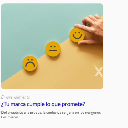
Emprendimiento
¿Tu marca cumple lo que promete?
Del propósito a la prueba: la confianza se gana en los márgenes
Las marcas…