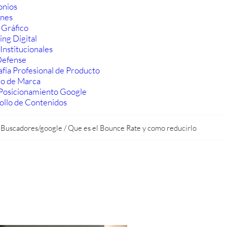
onios
ones
 Gráfico
ng Digital
Institucionales
efense
fía Profesional de Producto
ro de Marca
Posicionamiento Google
ollo de Contenidos
/
Buscadores/google
/
Que es el Bounce Rate y como reducirlo