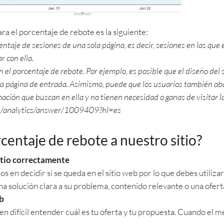
ra el porcentaje de rebote es la siguiente:
entaje de sesiones de una sola página, es decir, sesiones en las que
r con ella.
 el porcentaje de rebote. Por ejemplo, es posible que el diseño del s
la página de entrada. Asimismo, puede que los usuarios también aba
mación que buscan en ella y no tienen necesidad o ganas de visitar l
com/analytics/answer/1009409?hl=es
centaje de rebote a nuestro sitio?
sitio correctamente
s en decidir si se queda en el sitio web por lo que debes utili
una solución clara a su problema, contenido relevante o una ofert
eb
 difícil entender cuál es tu oferta y tu propuesta. Cuando el me