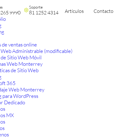
as
Soporte
Artículos
Contacto
3265 9990
81 1252 4314
lio
g
ng
 de ventas online
 Web Administrable (modificable)
 de Sitio Web Móvil
nas Web Monterrey
ticas de Sitio Web
g
oft 365
aje Web Monterrey
g para WordPress
or Dedicado
os
ios MX
os
os
enos