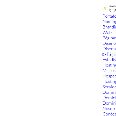
Vent
81 
Portafo
Namin
Brandi
Web
Páginas
Diseño
Diseño
▷ Pági
Estadís
Hostin
Micros
Hosped
Hostin
Servid
Domini
Domin
Domini
Nosotr
Conóc