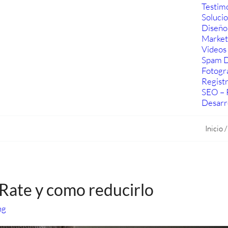
Testim
Soluci
Diseño
Marketi
Videos 
Spam D
Fotogra
Regist
SEO – 
Desarr
Inicio
Rate y como reducirlo
ng