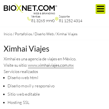
Ventas
Soporte
81 3265 9990
81 1252 4314
Inicio
/
Portafolios
/
Diseño Web
/
Ximhai Viajes
Ximhai Viajes
Ximhai es una agencia de viajes en México.
Visite su sitio:
www.ximhaiviajes.com.mx
Servicios realizados
Diseño web html
Diseño movil y responsivo
Sitio web editable
Hosting SSL