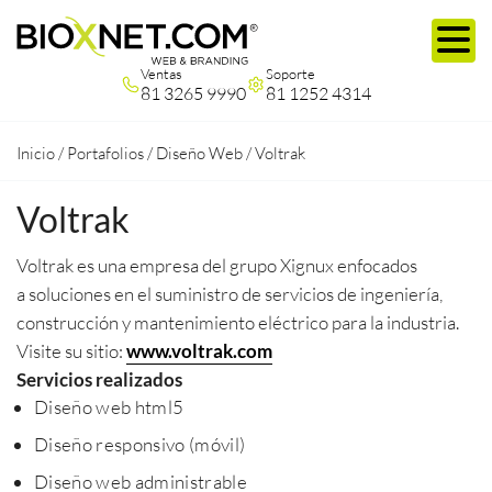
Ventas
Soporte
81 3265 9990
81 1252 4314
Inicio
/
Portafolios
/
Diseño Web
/
Voltrak
Voltrak
Voltrak es una empresa del grupo Xignux enfocados
a soluciones en el suministro de servicios de ingeniería,
construcción y mantenimiento eléctrico para la industria.
Visite su sitio:
www.voltrak.com
Servicios realizados
Diseño web html5
Diseño responsivo (móvil)
Diseño web administrable