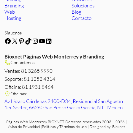
Branding
Soluciones
Web
Blog
Hosting
Contacto
Síguenos
Facebook
X
Pinterest
TikTok
Instagram
YouTube
LinkedIn
Bioxnet Páginas Web Monterrey y Branding
Contáctenos
Ventas: 81 3265 9990
Soporte: 81 1252 4314
Oficina: 81 1931 8464
Oficinas:
Av Lázaro Cárdenas 2400-D34, Residencial San Agustín
1er Sector, 66260 San Pedro Garza García, N.L., México
Páginas Web Monterrey
BIOXNET Derechos reservados 2003 – 2026 |
Aviso de Privacidad
|
Políticas y Términos de uso
| Designed by:
Bioxnet