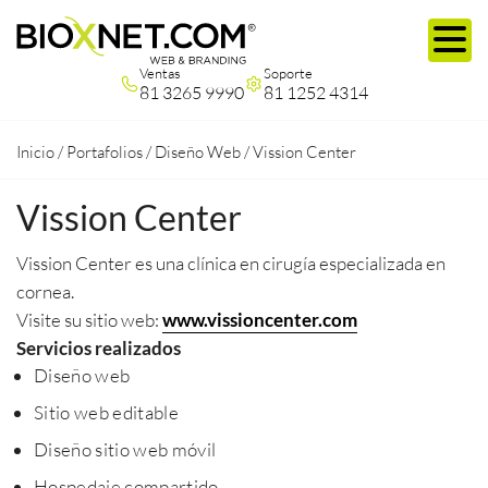
Ventas
Soporte
81 3265 9990
81 1252 4314
Inicio
/
Portafolios
/
Diseño Web
/
Vission Center
Vission Center
Vission Center es una clínica en cirugía especializada en
cornea.
Visite su sitio web:
www.vissioncenter.com
Servicios realizados
Diseño web
Sitio web editable
Diseño sitio web móvil
Hospedaje compartido