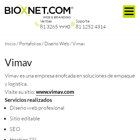
Ventas
Soporte
81 3265 9990
81 1252 4314
Inicio
/
Portafolios
/
Diseño Web
/
Vimav
Vimav
Vimav es una empresa enofcada en soluciones de empaque
y logística.
Visite su sitio:
www.vimav.com
Servicios realizados
Diseño web profesional
Sitio editable
SEO
Hosting SSL