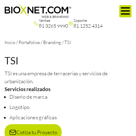
Ventas
Soporte
81 3265 9990
81 1252 4314
Inicio
/
Portafolios
/
Branding
/
TSI
TSI
TSI es una empresa de terracerias y servicios de
urbanización.
Servicios realizados
Diseño de marca
Logotipo
Aplicaciones gráficas
Cotiza tu Proyecto