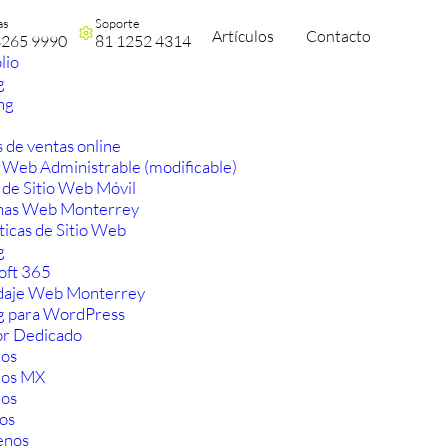
as
Soporte
Artículos
Contacto
3265 9990
81 1252 4314
lio
g
ng
 de ventas online
 Web Administrable (modificable)
 de Sitio Web Móvil
nas Web Monterrey
ticas de Sitio Web
g
oft 365
aje Web Monterrey
g para WordPress
or Dedicado
os
ios MX
os
os
enos