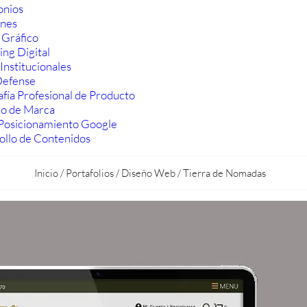
onios
ones
 Gráfico
ng Digital
Institucionales
efense
fía Profesional de Producto
ro de Marca
Posicionamiento Google
ollo de Contenidos
Inicio
/
Portafolios
/
Diseño Web
/
Tierra de Nomadas