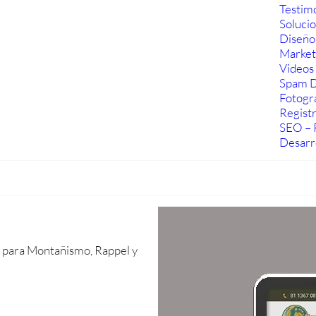
Testim
Soluci
Diseño
Marketi
Videos 
Spam D
Fotogra
Regist
SEO – 
Desarr
s para Montañismo, Rappel y