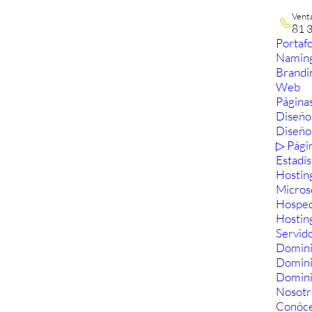
Vent
81 
Portafo
Namin
Brandi
Web
Páginas
Diseño
Diseño
▷ Pági
Estadís
Hostin
Micros
Hosped
Hostin
Servid
Domini
Domin
Domini
Nosotr
Conóc