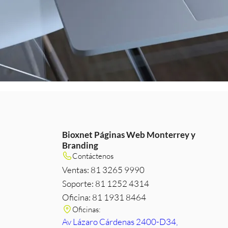
Bioxnet Páginas Web Monterrey y
Branding
m
e
edIn
Contáctenos
Ventas: 81 3265 9990
Soporte: 81 1252 4314
Oficina: 81 1931 8464
Oficinas:
Av Lázaro Cárdenas 2400-D34,