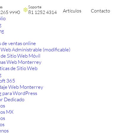
as
Soporte
Artículos
Contacto
3265 9990
81 1252 4314
lio
g
ng
 de ventas online
 Web Administrable (modificable)
 de Sitio Web Móvil
nas Web Monterrey
ticas de Sitio Web
g
oft 365
aje Web Monterrey
g para WordPress
or Dedicado
os
ios MX
os
os
enos