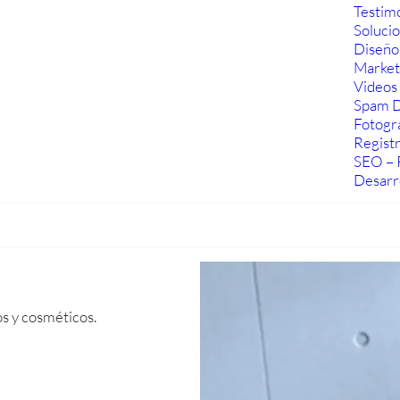
Testim
Soluci
Diseño
Marketi
Videos 
Spam D
Fotogra
Regist
SEO – 
Desarr
s y cosméticos.