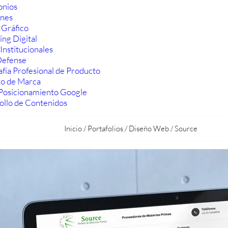
onios
ones
 Gráfico
ng Digital
Institucionales
efense
fía Profesional de Producto
ro de Marca
Posicionamiento Google
ollo de Contenidos
Inicio
/
Portafolios
/
Diseño Web
/
Source