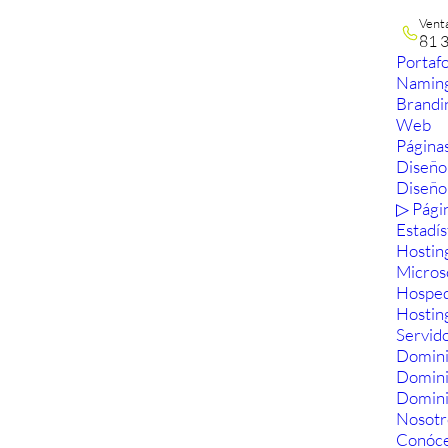
Vent
81 
Portafo
Namin
Brandi
Web
Páginas
Diseño
Diseño
▷ Pági
Estadís
Hostin
Micros
Hosped
Hostin
Servid
Domini
Domin
Domini
Nosotr
Conóc