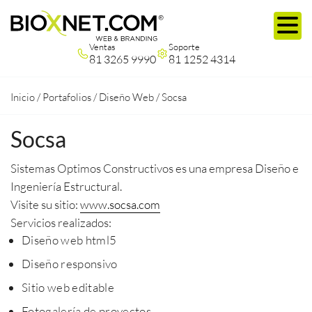
Ventas
Soporte
81 3265 9990
81 1252 4314
Inicio
/
Portafolios
/
Diseño Web
/
Socsa
Socsa
Sistemas Optimos Constructivos es una empresa Diseño e
Ingeniería Estructural.
Visite su sitio:
www.socsa.com
Servicios realizados:
Diseño web html5
Diseño responsivo
Sitio web editable
Fotogalería de proyectos