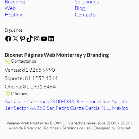
Branding
Soluciones
Web
Blog
Hosting
Contacto
Síguenos
Facebook
X
Pinterest
TikTok
Instagram
YouTube
LinkedIn
Bioxnet Páginas Web Monterrey y Branding
Contáctenos
Ventas: 81 3265 9990
Soporte: 81 1252 4314
Oficina: 81 1931 8464
Oficinas:
Av Lázaro Cárdenas 2400-D34, Residencial San Agustín
1er Sector, 66260 San Pedro Garza García, N.L., México
Páginas Web Monterrey
BIOXNET Derechos reservados 2003 – 2026 |
Aviso de Privacidad
|
Políticas y Términos de uso
| Designed by:
Bioxnet