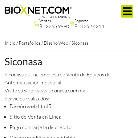
Ventas
Soporte
81 3265 9990
81 1252 4314
Inicio
/
Portafolios
/
Diseño Web
/
Siconasa
Siconasa
Siconasa es una empresa de Venta de Equipos de
Automatización Industrial.
Visite su sitio:
www.siconasa.com.mx
Servicios realizados:
Diseño web html5
Sitio de Venta en Línea
Pago con tarjeta de crédito
Diseño modificable/ editable