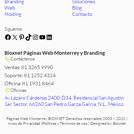
Branding
Soluciones
Web
Blog
Hosting
Contacto
Síguenos
Facebook
X
Pinterest
TikTok
Instagram
YouTube
LinkedIn
Bioxnet Páginas Web Monterrey y Branding
Contáctenos
Ventas: 81 3265 9990
Soporte: 81 1252 4314
Oficina: 81 1931 8464
Oficinas:
Av Lázaro Cárdenas 2400-D34, Residencial San Agustín
1er Sector, 66260 San Pedro Garza García, N.L., México
Páginas Web Monterrey
BIOXNET Derechos reservados 2003 – 2026 |
Aviso de Privacidad
|
Políticas y Términos de uso
| Designed by:
Bioxnet