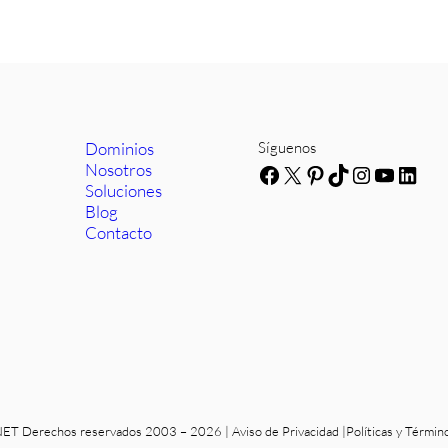
Dominios
Síguenos
Nosotros
Facebook
X
Pinterest
TikTok
Instagra
YouTub
Link
Soluciones
Blog
Contacto
T Derechos reservados 2003 – 2026 |
Aviso de Privacidad
|
Políticas y Términ