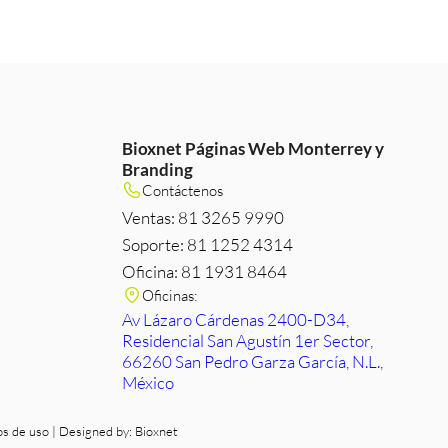
Bioxnet Páginas Web Monterrey y
Branding
m
e
edIn
Contáctenos
Ventas: 81 3265 9990
Soporte: 81 1252 4314
Oficina: 81 1931 8464
Oficinas:
Av Lázaro Cárdenas 2400-D34,
Residencial San Agustín 1er Sector,
66260 San Pedro Garza García, N.L.,
México
os de uso
| Designed by:
Bioxnet