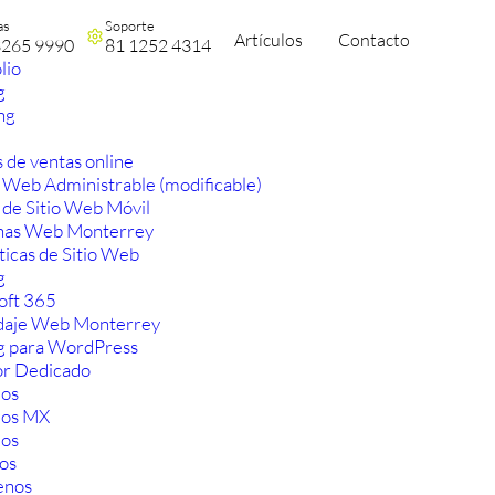
as
Soporte
Artículos
Contacto
3265 9990
81 1252 4314
lio
g
ng
 de ventas online
 Web Administrable (modificable)
 de Sitio Web Móvil
nas Web Monterrey
ticas de Sitio Web
g
oft 365
aje Web Monterrey
g para WordPress
or Dedicado
os
ios MX
os
os
enos