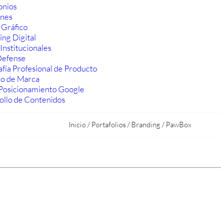
onios
ones
 Gráfico
ng Digital
Institucionales
efense
fía Profesional de Producto
ro de Marca
Posicionamiento Google
ollo de Contenidos
Inicio
/
Portafolios
/
Branding
/
PawBox