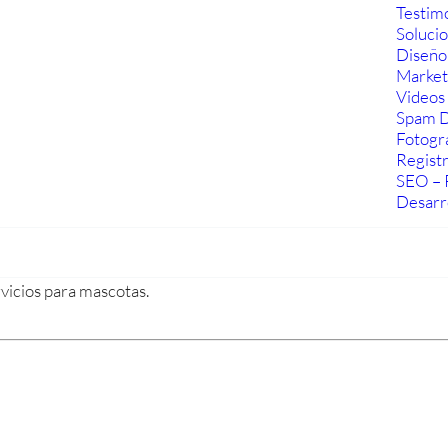
Testim
Soluci
Diseño
Marketi
Videos 
Spam D
Fotogra
Regist
SEO – 
Desarr
vicios para mascotas.