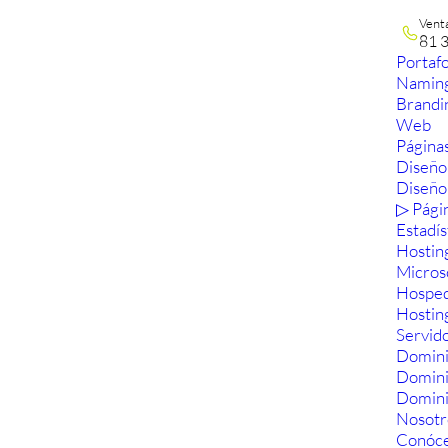
Vent
81 
Portafo
Namin
Brandi
Web
Páginas
Diseño
Diseño
▷ Pági
Estadís
Hostin
Micros
Hosped
Hostin
Servid
Domini
Domin
Domini
Nosotr
Conóc