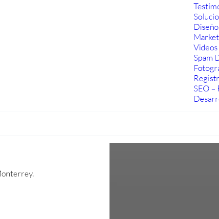
Testim
Soluci
Diseño
Marketi
Videos 
Spam D
Fotogra
Regist
SEO – 
Desarr
Monterrey.