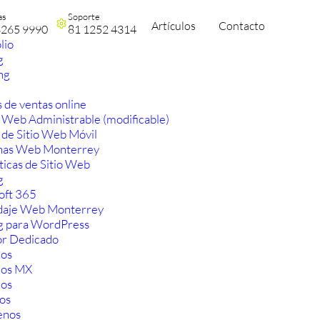
as
Soporte
Artículos
Contacto
3265 9990
81 1252 4314
lio
g
ng
 de ventas online
 Web Administrable (modificable)
 de Sitio Web Móvil
nas Web Monterrey
ticas de Sitio Web
g
oft 365
aje Web Monterrey
g para WordPress
or Dedicado
os
ios MX
os
os
enos