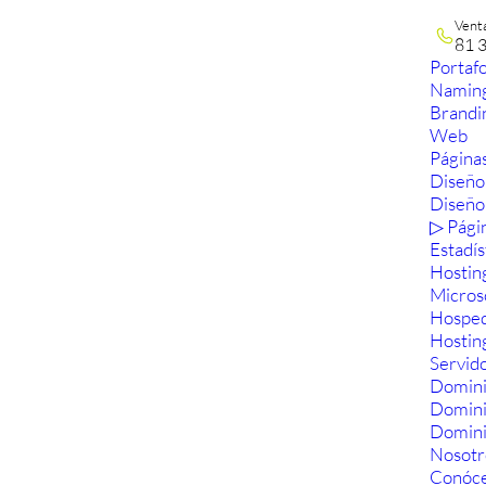
Vent
81 
Portafo
Namin
Brandi
Web
Páginas
Diseño
Diseño
▷ Pági
Estadís
Hostin
Micros
Hosped
Hostin
Servid
Domini
Domin
Domini
Nosotr
Conóc