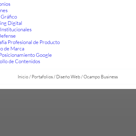
onios
ones
 Gráfico
ng Digital
Institucionales
efense
fía Profesional de Producto
ro de Marca
Posicionamiento Google
ollo de Contenidos
Inicio
/
Portafolios
/
Diseño Web
/
Ocampo Business