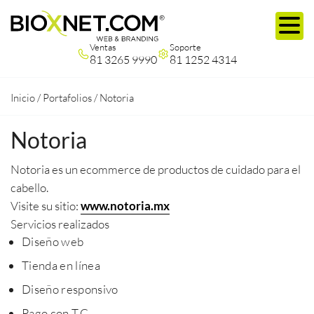
Ventas
Soporte
81 3265 9990
81 1252 4314
Inicio
/
Portafolios
/
Notoria
Notoria
Notoria es un ecommerce de productos de cuidado para el
cabello.
Visite su sitio:
www.notoria.mx
Servicios realizados
Diseño web
Tienda en línea
Diseño responsivo
Pago con T.C.