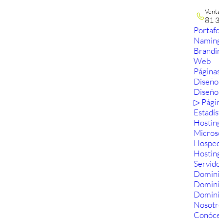
Vent
81 
Portafo
Namin
Brandi
Web
Páginas
Diseño
Diseño
▷ Pági
Estadís
Hostin
Micros
Hosped
Hostin
Servid
Domini
Domin
Domini
Nosotr
Conóc