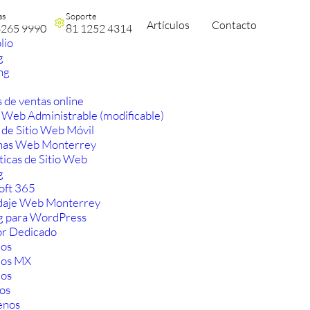
as
Soporte
Artículos
Contacto
3265 9990
81 1252 4314
lio
g
ng
 de ventas online
 Web Administrable (modificable)
 de Sitio Web Móvil
nas Web Monterrey
ticas de Sitio Web
g
oft 365
aje Web Monterrey
g para WordPress
or Dedicado
os
ios MX
os
os
enos