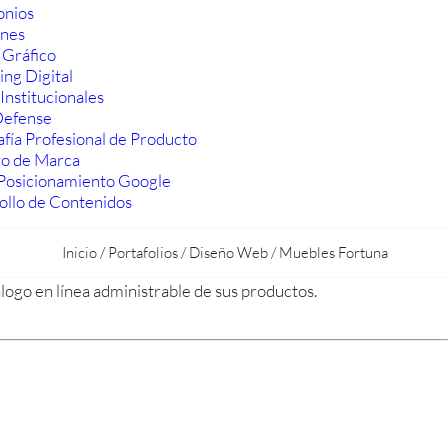
onios
ones
 Gráfico
ng Digital
Institucionales
efense
fía Profesional de Producto
ro de Marca
Posicionamiento Google
ollo de Contenidos
Inicio
/
Portafolios
/
Diseño Web
/
Muebles Fortuna
logo en línea administrable de sus productos.