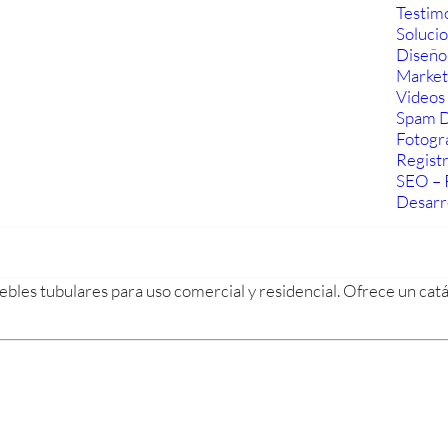
Testim
Soluci
Diseño
Marketi
Videos 
Spam D
Fotogra
Regist
SEO – 
Desarr
les tubulares para uso comercial y residencial. Ofrece un catá