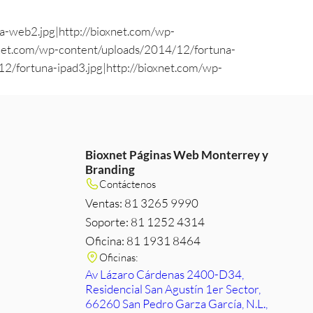
a-web2.jpg|http://bioxnet.com/wp-
xnet.com/wp-content/uploads/2014/12/fortuna-
2/fortuna-ipad3.jpg|http://bioxnet.com/wp-
Bioxnet Páginas Web Monterrey y
Branding
m
e
edIn
Contáctenos
Ventas: 81 3265 9990
Soporte: 81 1252 4314
Oficina: 81 1931 8464
Oficinas:
Av Lázaro Cárdenas 2400-D34,
Residencial San Agustín 1er Sector,
66260 San Pedro Garza García, N.L.,