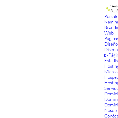
Vent
81 
Portafo
Namin
Brandi
Web
Páginas
Diseño
Diseño
▷ Pági
Estadís
Hostin
Micros
Hosped
Hostin
Servid
Domini
Domin
Domini
Nosotr
Conóc