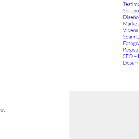
Testim
Soluci
Diseño
Marketi
Videos 
Spam D
Fotogra
Regist
SEO – 
Desarr
or.