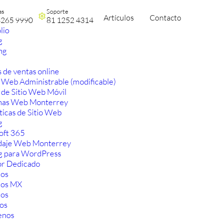
as
Soporte
Artículos
Contacto
3265 9990
81 1252 4314
lio
g
ng
 de ventas online
 Web Administrable (modificable)
 de Sitio Web Móvil
nas Web Monterrey
ticas de Sitio Web
g
oft 365
aje Web Monterrey
g para WordPress
or Dedicado
os
ios MX
os
os
enos